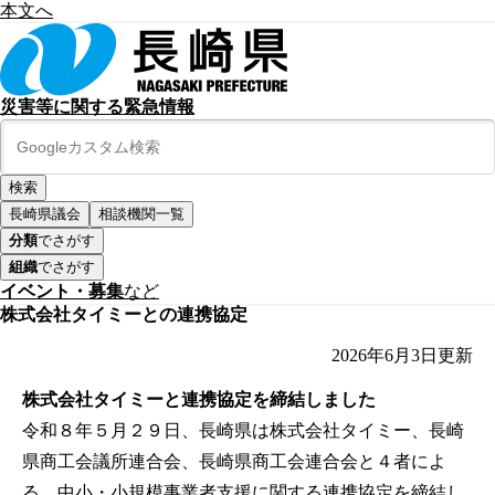
本文へ
災害等に関する緊急情報
長崎県議会
相談機関一覧
分類
でさがす
組織
でさがす
イベント・募集
など
株式会社タイミーとの連携協定
2026年6月3日
更新
株式会社タイミーと連携協定を締結しました
令和８年５月２９日、長崎県は株式会社タイミー、長崎
県商工会議所連合会、長崎県商工会連合会と４者によ
る、中小・小規模事業者支援に関する連携協定を締結し