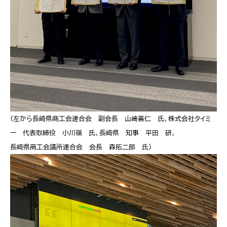
（左から長崎県商工会連合会 副会長 山﨑善仁 氏、株式会社タイミ
ー 代表取締役 小川嶺 氏、長崎県 知事 平田 研、
長崎県商工会議所連合会 会長 森拓二郎 氏）