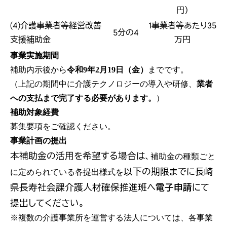
円）
(4)介護事業者等経営改善
1事業者等あたり35
5分の4
支援補助金
万円
事業実施期間
補助内示後から
令和9年2月19日（金）
までです。
（上記の期間中に介護テクノロジーの導入や研修、
業者
への支払まで完了する必要があります。
）
補助対象経費
募集要項をご確認ください。
事業計画の提出
本補助金の活用を希望する場合は、
補助金の種類ごと
以下の期限までに長崎
に定められている各提出様式を
県長寿社会課介護人材確保推進班へ
電子申請
にて
提出してください。
※複数の介護事業所を運営する法人については、各事業