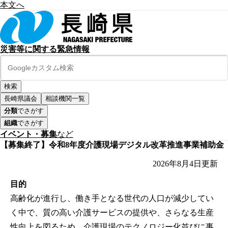
本文へ
災害等に関する緊急情報
長崎県議会
相談機関一覧
分類
でさがす
組織
でさがす
イベント・募集
など
【募集終了】令和8年度介護現場デジタル改革推進事業補助金
2026年8月4日
更新
目的
高齢化が進行し、働き手となる世代の人口が減少してい
く中で、質の高い介護サービスの提供や、さらなる生産
性向上を図るため、介護現場のテクノロジー化並びに事