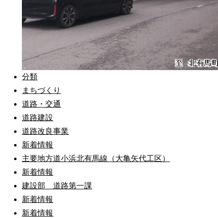
分類
まちづくり
道路・交通
道路建設
道路改良事業
新着情報
主要地方道小浜北有馬線（大亀矢代工区）
新着情報
建設部 道路第一課
新着情報
新着情報