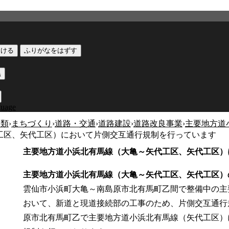
つける
ふりがなをはずす
黒
guage
分類
›
まちづくり
›
道路・交通
›
道路建設
›
道路改良事業
›
主要地方道
工区、矢代工区）において片側交互通行規制を行っています
主要地方道小浜北有馬線（大亀～矢代工区、矢代工区）
主要地方道小浜北有馬線（大亀～矢代工区、矢代工区
雲仙市小浜町大亀～南島原市北有馬町乙間で整備中の主
おいて、新道と現道接続部の工事のため、片側交互通行
原市北有馬町乙で主要地方道小浜北有馬線（矢代工区）