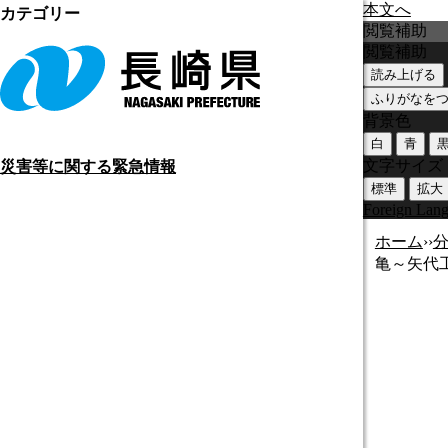
本文へ
カテゴリー
閲覧補助
閲覧補助
読み上げる
ふりがなを
背景色
白
青
文字サイズ
災害等に関する緊急情報
標準
拡大
Foreign Lan
ホーム
›
›
亀～矢代