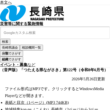
本文へ
災害等に関する緊急情報
長崎県議会
相談機関一覧
分類
でさがす
組織
でさがす
イベント・募集
など
（音声版）「つたえる県ながさき」第122号（令和8年6月号）
2026年5月26日
更新
ファイル形式はMP3です。クリックするとWindowsMedia
Playerなどが開きます。
表紙と目次（1ページ）(MP3 744KB)
地域特集kon-ne（こんね）長崎市（2ページから3ペー