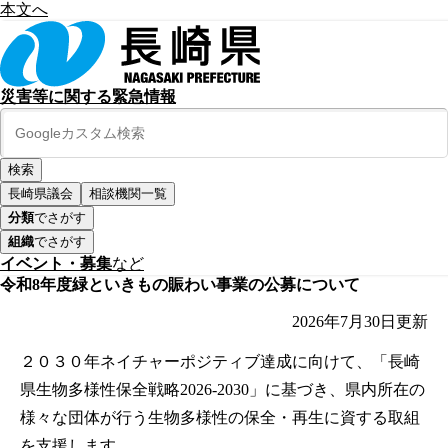
本文へ
災害等に関する緊急情報
長崎県議会
相談機関一覧
分類
でさがす
組織
でさがす
イベント・募集
など
令和8年度緑といきもの賑わい事業の公募について
2026年7月30日
更新
２０３０年ネイチャーポジティブ達成に向けて、「長崎
県生物多様性保全戦略2026-2030」に基づき、県内所在の
様々な団体が行う生物多様性の保全・再生に資する取組
を支援します。