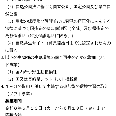
（2）自然公園法に基づく国立公園、国定公園及び県立自
然公園
（3）鳥獣の保護及び管理並びに狩猟の適正化にあんする
法律に基づく国指定の鳥獣保護区（全域）及び県指定の
鳥獣保護区（特別保護地区に限る。）
（4）自然共生サイト（募集開始日までに認定されたもの
に限る。）
以下の生物種の生息環境の保全再生のための取組（ハー
ド事業）
（1）国内希少野生動植物種
（2）国又は長崎県レッドリスト掲載種
１～３の取組と併せて実施する参加型の環境学習の取組
（ソフト事業）
募集期間
令和８年５月１９日（火）から６月１９日（金）まで
応募方法