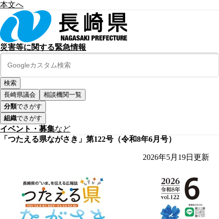
本文へ
災害等に関する緊急情報
長崎県議会
相談機関一覧
分類
でさがす
組織
でさがす
イベント・募集
など
「つたえる県ながさき」第122号（令和8年6月号）
2026年5月19日
更新