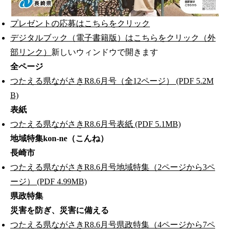
プレゼントの応募はこちらをクリック
デジタルブック（電子書籍版）はこちらをクリック（外
部リンク）
新しいウィンドウで開きます
全ページ
つたえる県ながさきR8.6月号（全12ページ） (PDF 5.2M
B)
表紙
つたえる県ながさきR8.6月号表紙 (PDF 5.1MB)
地域特集kon-ne（こんね）
長崎市
つたえる県ながさきR8.6月号地域特集（2ページから3ペ
ージ） (PDF 4.99MB)
県政特集
災害を防ぎ、災害に備える
つたえる県ながさきR8.6月号県政特集（4ページから7ペ