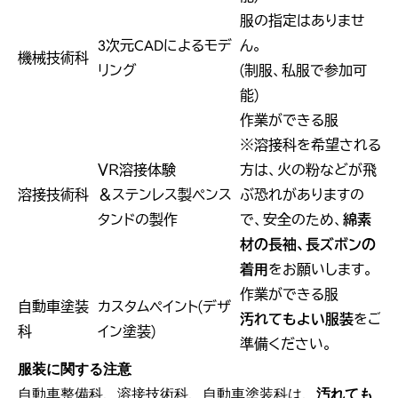
服の指定はありませ
3次元CADによるモデ
ん。
機械技術科
リング
(制服、私服で参加可
能)
作業ができる服
※溶接科を希望される
ＶＲ溶接体験
方は、火の粉などが飛
溶接技術科
＆ステンレス製ペンス
ぶ恐れがありますの
タンドの製作
で、安全のため、
綿素
材の長袖、長ズボンの
着用
をお願いします。
作業ができる服
自動車塗装
カスタムペイント(デザ
汚れてもよい服装
をご
科
イン塗装)
準備ください。
服装に関する注意
自動車整備科、溶接技術科、自動車塗装科は、
汚れても