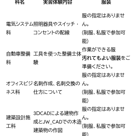
科名
実習体験内容
服装
服の指定はありませ
電気システム
照明器具やスイッチ・
ん。
科
コンセントの配線
(制服、私服で参加可
能)
作業ができる服
自動車整備
工具を使った整備士体
汚れてもよい服装
をご
科
験
準備ください。
服の指定はありませ
オフィスビジ
名刺作成、名刺交換の
ん。
ネス科
仕方について
(制服、私服で参加可
能)
服の指定はありませ
3ＤCADによる建物作
建築設計施
ん。
成とJW_CADでの木造
工科
(制服、私服で参加可
建築物の作図
能)