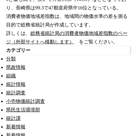
り、長崎県は99.3で47都道府県中16位となっている。
消費者物価地域差指数は、地域間の物価水準の差を測る
目的で総務省統計局が作成しています。
詳しくは、
総務省統計局の消費者物価地域差指数のペー
ジ（外部サイトへ移動します）
をご覧ください。
カテゴリー
分類
県政情報
組織
統計情報
統計調査
小売物価統計調査
県民生活環境部
統計課
新着情報
新着情報