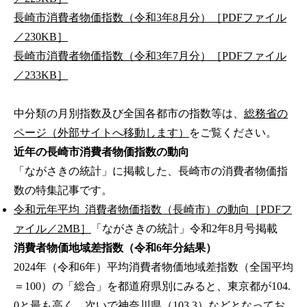
長崎市消費者物価指数（令和3年8月分）［PDFファイル
／230KB］
長崎市消費者物価指数（令和3年7月分）［PDFファイル
／233KB］
中分類の月別指数及び全国各都市の指数等は、
総務省の
ページ（外部サイトへ移動します）
をご覧ください。
近年の長崎市消費者物価指数の動向
「ながさきの統計」に掲載した、長崎市の消費者物価指
数の特集記事です。
令和元年平均_消費者物価指数（長崎市）の動向［PDFフ
ァイル／2MB］
「ながさきの統計」令和2年8月号掲載
消費者物価地域差指数（令和6年分結果）
2024年（令和6年）平均消費者物価地域差指数（全国平均
＝100）の「総合」を都道府県別にみると、東京都が104.
0と最も高く、次いで神奈川県（103.3）などとなってお