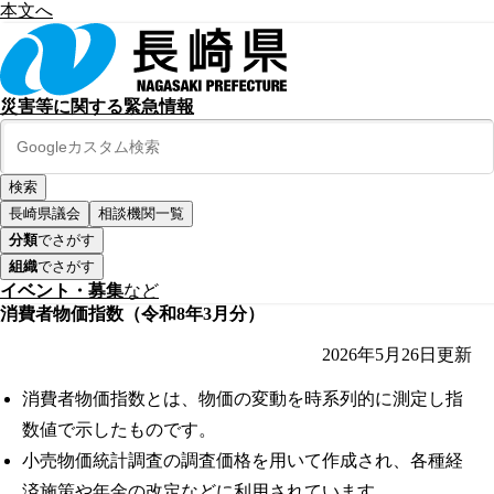
本文へ
災害等に関する緊急情報
長崎県議会
相談機関一覧
分類
でさがす
組織
でさがす
イベント・募集
など
消費者物価指数（令和8年3月分）
2026年5月26日
更新
消費者物価指数とは、物価の変動を時系列的に測定し指
数値で示したものです。
小売物価統計調査の調査価格を用いて作成され、各種経
済施策や年金の改定などに利用されています。