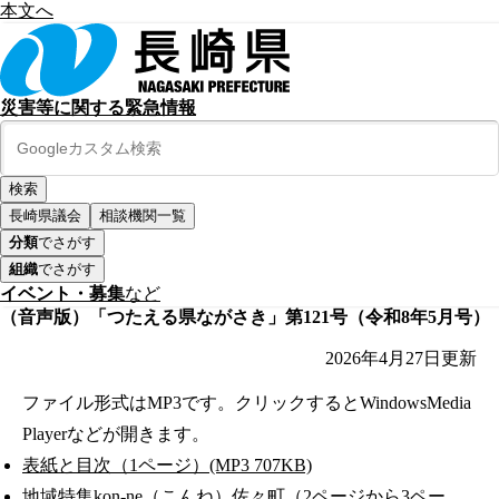
本文へ
災害等に関する緊急情報
長崎県議会
相談機関一覧
分類
でさがす
組織
でさがす
イベント・募集
など
（音声版）「つたえる県ながさき」第121号（令和8年5月号）
2026年4月27日
更新
ファイル形式はMP3です。クリックするとWindowsMedia
Playerなどが開きます。
表紙と目次（1ページ）(MP3 707KB)
地域特集kon-ne（こんね）佐々町（2ページから3ペー