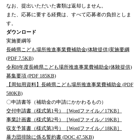
なお、提出いただいた書類は返却しません。
また、応募に要する経費は、すべて応募者の負担としま
す。
ダウンロード
実施要綱等
長崎県こども場所推進事業費補助金(体験提供)実施要綱
(PDF 7.5KB)
令和8年度長崎県こども場所推進事業費補助金(体験提供)
募集要項 (PDF 185KB)
【周知用資料】長崎県こども場所推進事業費補助金 (PDF
580KB)
〇申請書等（補助金の申請にかかわるもの）
交付申請書（様式第1号）［Wordファイル／17KB］
事業計画書（様式第2号）［Wordファイル／19KB］
収支予算書（様式第3号）［Wordファイル／18KB］
暴力団排除に係る誓約書 (DOC 47.5KB)