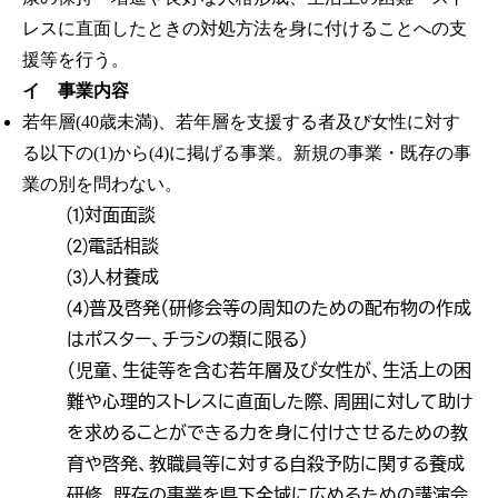
レスに直面したときの対処方法を身に付けることへの支
援等を行う。
イ 事業内容
若年層(40歳未満)、若年層を支援する者及び女性に対す
る以下の(1)から(4)に掲げる事業。新規の事業・既存の事
業の別を問わない。
(1)対面面談
(2)電話相談
(3)人材養成
(4)普及啓発（研修会等の周知のための配布物の作成
はポスター、チラシの類に限る）
（児童、生徒等を含む若年層及び女性が、生活上の困
難や心理的ストレスに直面した際、周囲に対して助け
を求めることができる力を身に付けさせるための教
育や啓発、教職員等に対する自殺予防に関する養成
研修、既存の事業を県下全域に広めるための講演会