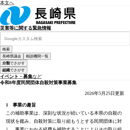
本文へ
災害等に関する緊急情報
長崎県議会
相談機関一覧
分類
でさがす
組織
でさがす
イベント・募集
など
令和8年度民間団体自殺対策事業募集
2026年5月25日
更新
1 事業の趣旨
この補助事業は、深刻な状況が続いている本県の自殺の
現状を鑑み、自殺対策に取り組もうとする民間団体に対
し、事業にかかる経費を補助することによりその取り組