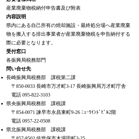
産業廃棄物税納付申告書及び附表
内容説明
県内にある自己所有の焼却施設・最終処分場へ産業廃棄
物を搬入する排出事業者が産業廃棄物税を申告納付する
際に必要となります。
受付窓口
各振興局税務部門
問い合せ先
長崎振興局税務部 課税第二課
〒850-0033 長崎市万才町3-17 長崎振興局万才町庁舎
電話 095-822-3103
県央振興局税務部 課税課
〒854-0071 諫早市永昌東町9-26 ﾆｭｰｳｲﾝﾄﾞﾋﾞﾙ2階
電話 0957-22-0508
県北振興局税務部 課税課
〒857-8502 佐世保市木場田町3-25