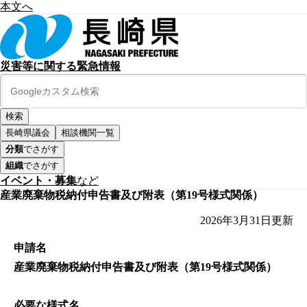
本文へ
災害等に関する緊急情報
長崎県議会
相談機関一覧
分類
でさがす
組織
でさがす
イベント・募集
など
産業廃棄物税納付申告書及び附表（第19号様式関係）
2026年3月31日
更新
申請名
産業廃棄物税納付申告書及び附表（第19号様式関係）
必要な様式名