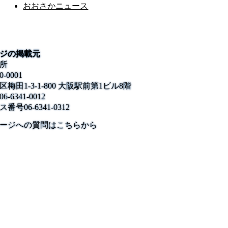
おおさかニュース
ジの掲載元
所
0-0001
梅田1-3-1-800 大阪駅前第1ビル8階
06-6341-0012
ス番号
06-6341-0312
公式SNS
このサイトについて
県庁案内
アンケート
ージへの質問はこちらから
長崎県庁
〒850-8570 長崎市尾上町3-1
電話 095-824-1111（代表）
法人番号 4000020420000
© 2026 Nagasaki Prefectural. All Rights Reserved.