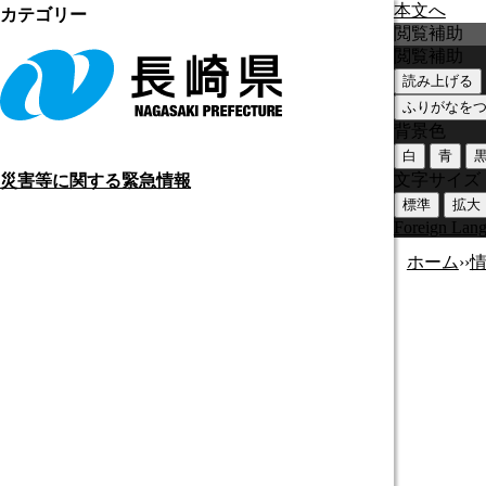
本文へ
カテゴリー
閲覧補助
閲覧補助
読み上げる
ふりがなを
背景色
白
青
文字サイズ
災害等に関する緊急情報
標準
拡大
Foreign Lan
ホーム
›
›