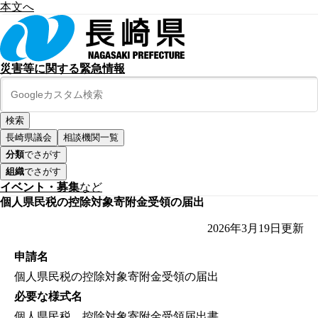
本文へ
災害等に関する緊急情報
長崎県議会
相談機関一覧
分類
でさがす
組織
でさがす
イベント・募集
など
個人県民税の控除対象寄附金受領の届出
2026年3月19日
更新
申請名
個人県民税の控除対象寄附金受領の届出
必要な様式名
個人県民税 控除対象寄附金受領届出書