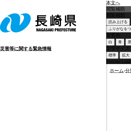
本文へ
閲覧補助
閲覧補助
読み上げる
ふりがなを
背景色
白
青
文字サイズ
災害等に関する緊急情報
標準
拡大
Foreign Lan
ホーム
›
分