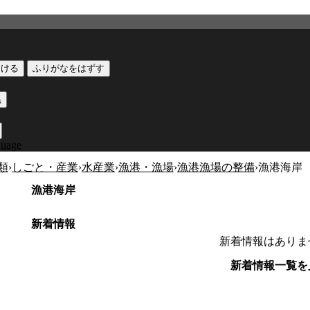
つける
ふりがなをはずす
黒
guage
類
›
しごと・産業
›
水産業
›
漁港・漁場
›
漁港漁場の整備
›
漁港海岸
漁港海岸
新着情報
新着情報はありま
新着情報一覧を