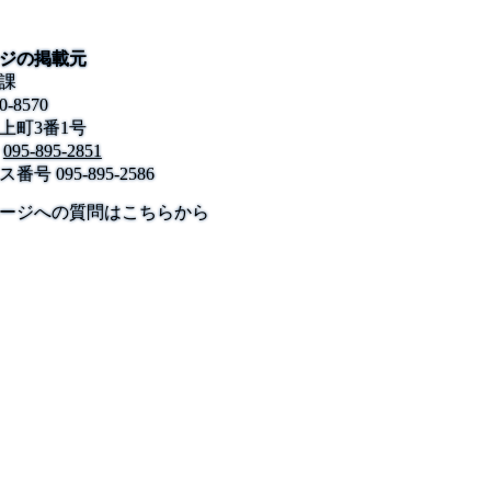
ジの掲載元
課
0-8570
上町3番1号
095-895-2851
ス番号
095-895-2586
公式SNS
このサイトについて
県庁案内
アンケート
ージへの質問はこちらから
長崎県庁
〒850-8570 長崎市尾上町3-1
電話 095-824-1111（代表）
法人番号 4000020420000
© 2026 Nagasaki Prefectural. All Rights Reserved.