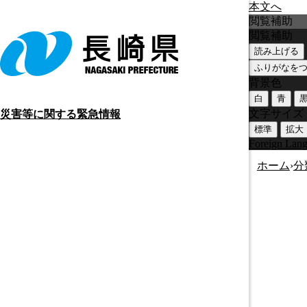
本文へ
閲覧補助
閲覧補助
読み上げる
ふりがなを
背景色
白
青
文字サイズ
災害等に関する緊急情報
標準
拡大
Foreign Lan
ホーム
›
分