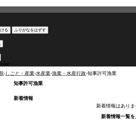
つける
ふりがなをはずす
黒
guage
類
›
しごと・産業
›
水産業
›
漁業・水産行政
›
知事許可漁業
知事許可漁業
新着情報
新着情報はありま
新着情報一覧を