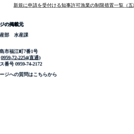
新規に申請を受付ける知事許可漁業の制限措置一覧（五
ジの掲載元
産部 水産課
島市福江町7番1号
0959-72-2254(直通)
ス番号
0959-74-2172
公式SNS
このサイトについて
県庁案内
アンケート
ージへの質問はこちらから
長崎県庁
〒850-8570 長崎市尾上町3-1
電話 095-824-1111（代表）
法人番号 4000020420000
© 2026 Nagasaki Prefectural. All Rights Reserved.