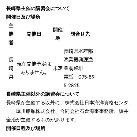
長崎県主催の講習会について
開催日及び場所
主
開催
催
開催日
問合せ先
地
者
長崎県水産部
長
漁業振興課漁
現在開催予定は
崎
未定
業調整班
ありません。
県
電話 095-89
5-2825
長崎県主催以外の講習会について
長崎県が主催する以外に、株式会社日本海洋資格センタ
ー、堀川船舶株式会社、合同会社石倉海事事務所、坂井
金治が主催するものがあります。
開催日程及び場所