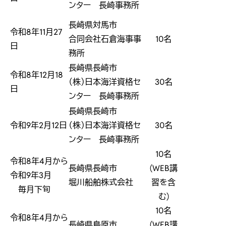
ンター 長崎事務所
長崎県対馬市
令和8年11月27
合同会社石倉海事事
10名
日
務所
長崎県長崎市
令和8年12月18
（株）日本海洋資格セ
30名
日
ンター 長崎事務所
長崎県長崎市
令和9年2月12日
（株）日本海洋資格セ
30名
ンター 長崎事務所
10名
令和8年4月から
長崎県長崎市
(WEB講
令和9年3月
堀川船舶株式会社
習を含
毎月下旬
む)
10名
令和8年4月から
長崎県島原市
(WEB講