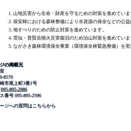
山地災害から生命・財産を守るための対策を進めていま
保安林における森林整備により水資源の保全などの公益
地すべりのための防止対策を進めています。
雲仙・普賢岳噴火災害復旧のため治山対策を進めていま
ながさき森林環境保全事業（環境保全林緊急整備）を実
ジの掲載元
室
0-8570
崎市尾上町3番1号
095-895-2986
ス番号
095-895-2596
公式SNS
このサイトについて
県庁案内
アンケート
ージへの質問はこちらから
長崎県庁
〒850-8570 長崎市尾上町3-1
電話 095-824-1111（代表）
法人番号 4000020420000
© 2026 Nagasaki Prefectural. All Rights Reserved.