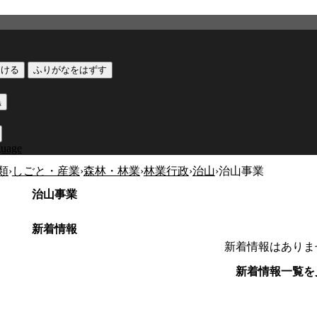
つける
ふりがなをはずす
黒
guage
類
›
しごと・産業
›
森林・林業
›
林業行政
›
治山
›
治山事業
治山事業
新着情報
新着情報はありま
新着情報一覧を