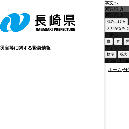
本文へ
閲覧補助
閲覧補助
読み上げる
ふりがなを
背景色
白
青
文字サイズ
災害等に関する緊急情報
標準
拡大
Foreign Lan
ホーム
›
分