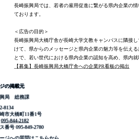
長崎振興局では、若者の雇用促進に繋がる県内企業の情
ております。
＜広告の目的＞
長崎振興局大橋庁舎が長崎大学文教キャンパスに隣接し
けて、県からのメッセージと県内企業の魅力等を伝える
とで、若い世代における県内企業の認知を高め、県内就
【募集】長崎振興局大橋庁舎への企業PR看板の掲出
ジの掲載元
興局 総務課
2-8134
崎市大橋町11番1号
095-844-2182
ス番号
095-849-2780
公式SNS
このサイトについて
県庁案内
アンケート
ージへの質問はこちらから