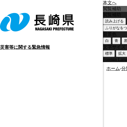
本文へ
閲覧補助
閲覧補助
読み上げる
ふりがなを
背景色
白
青
文字サイズ
災害等に関する緊急情報
標準
拡大
Foreign Lan
ホーム
›
分