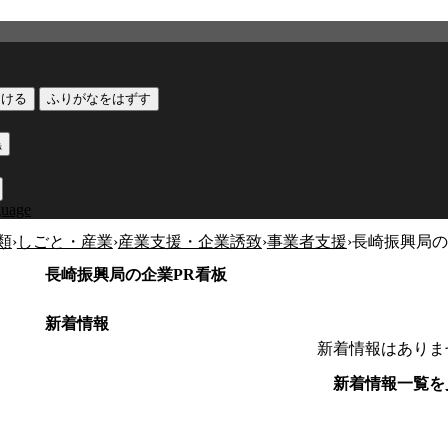
つける
ふりがなをはずす
黒
guage
類
›
しごと・産業
›
産業支援・企業誘致
›
事業者支援
›
長崎振興局の
長崎振興局の企業PR看板
新着情報
新着情報はありま
新着情報一覧を