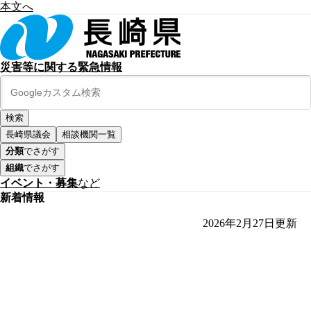
本文へ
災害等に関する緊急情報
長崎県議会
相談機関一覧
分類
でさがす
組織
でさがす
イベント・募集
など
新着情報
2026年2月27日
更新