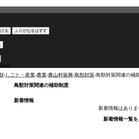
つける
ふりがなをはずす
黒
guage
類
›
しごと・産業
›
農業
›
農山村振興
›
鳥獣対策
›
鳥獣対策関連の補
鳥獣対策関連の補助制度
新着情報
新着情報はありま
新着情報一覧を