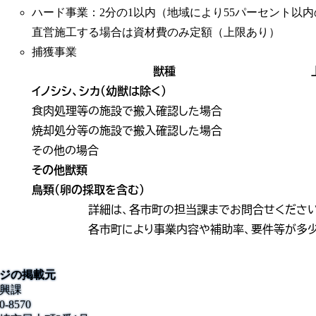
ハード事業：2分の1以内（地域により55パーセント以
直営施工する場合は資材費のみ定額（上限あり）
捕獲事業
獣種
イノシシ、シカ（幼獣は除く）
食肉処理等の施設で搬入確認した場合
焼却処分等の施設で搬入確認した場合
その他の場合
その他獣類
鳥類（卵の採取を含む）
詳細は、各市町の担当課までお問合せください
各市町により事業内容や補助率、要件等が多
ジの掲載元
興課
0-8570