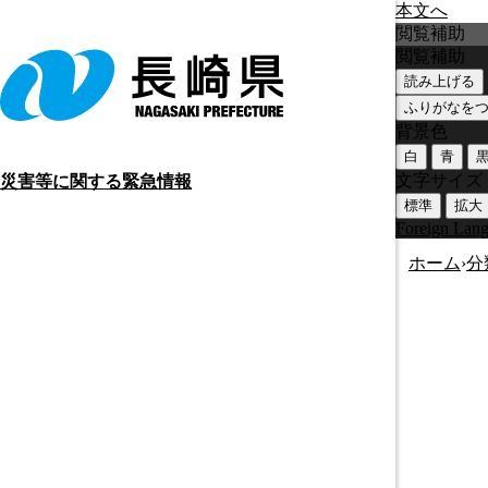
本文へ
閲覧補助
閲覧補助
読み上げる
ふりがなを
背景色
白
青
文字サイズ
災害等に関する緊急情報
標準
拡大
Foreign Lan
ホーム
›
分