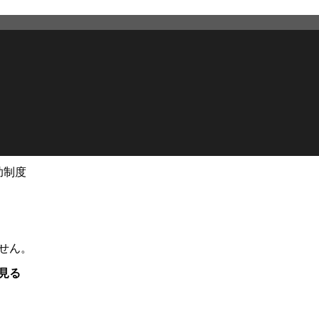
助制度
せん。
見る