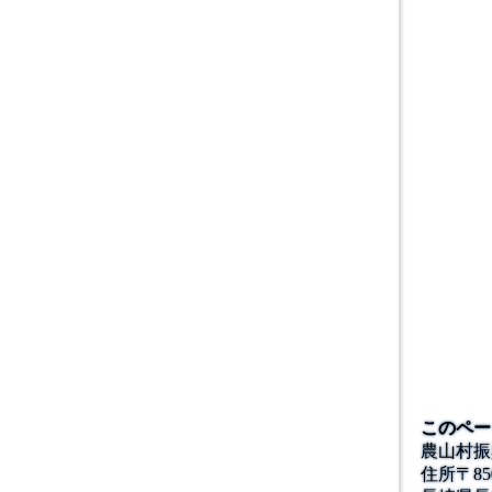
このペー
農山村振
住所
〒
85