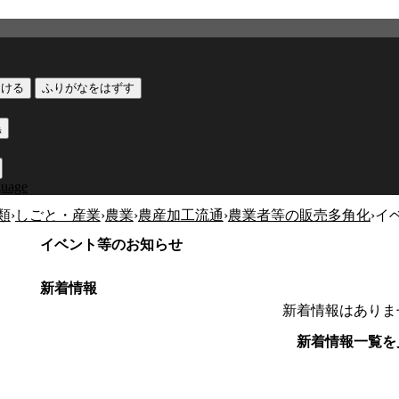
つける
ふりがなをはずす
黒
guage
類
›
しごと・産業
›
農業
›
農産加工流通
›
農業者等の販売多角化
›
イ
イベント等のお知らせ
新着情報
新着情報はありま
新着情報一覧を