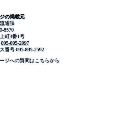
ジの掲載元
流通課
0-8570
上町3番1号
095-895-2997
ス番号
095-895-2592
公式SNS
このサイトについて
県庁案内
アンケート
ージへの質問はこちらから
長崎県庁
〒850-8570 長崎市尾上町3-1
電話 095-824-1111（代表）
法人番号 4000020420000
© 2026 Nagasaki Prefectural. All Rights Reserved.