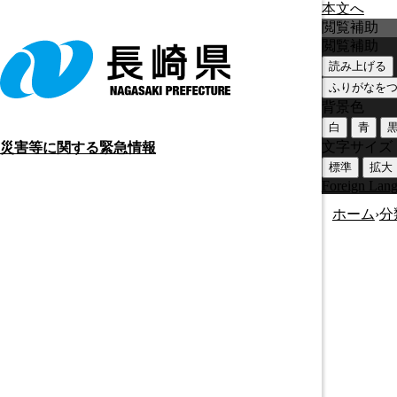
本文へ
閲覧補助
閲覧補助
読み上げる
ふりがなを
背景色
白
青
文字サイズ
災害等に関する緊急情報
標準
拡大
Foreign Lan
ホーム
›
分