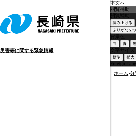
本文へ
閲覧補助
閲覧補助
読み上げる
ふりがなを
背景色
白
青
文字サイズ
災害等に関する緊急情報
標準
拡大
Foreign Lan
ホーム
›
分