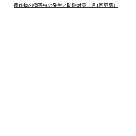
農作物の病害虫の発生と防除対策（月1回更新）
公式SNS
このサイトについて
県庁案内
アンケート
長崎県庁
〒850-8570 長崎市尾上町3-1
電話 095-824-1111（代表）
法人番号 4000020420000
© 2026 Nagasaki Prefectural. All Rights Reserved.