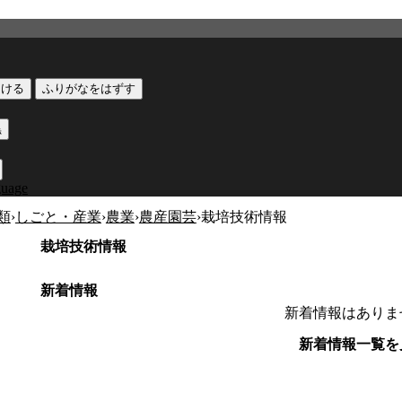
つける
ふりがなをはずす
黒
guage
類
›
しごと・産業
›
農業
›
農産園芸
›
栽培技術情報
栽培技術情報
新着情報
新着情報はありま
新着情報一覧を