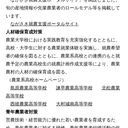
旬の産地情報や先輩農業者のロールモデル等を掲載して
います。
ながさき就農支援ポータルサイト
人材確保育成対策
農業大学校における実践教育を充実強化するとともに、
高校・大学生に対する農業就業体験を実施し、就農希望
者の確保を図るとともに、農業系高校との連携のもと就
農予定の農業高校生の就農計画作成支援等により、農業
農村の人材の確保育成を図る。
（農業系高校ホームページ）
島原農業高等学校
諫早農業高等学校
北松農業
高等学校
西彼農業高等学校
大村城南高等学校
青年農業者対策
営農技術・経営能力に優れた若い農業者を育成するた
め、青年農業者に対する研修、青年農業者組織活動の促