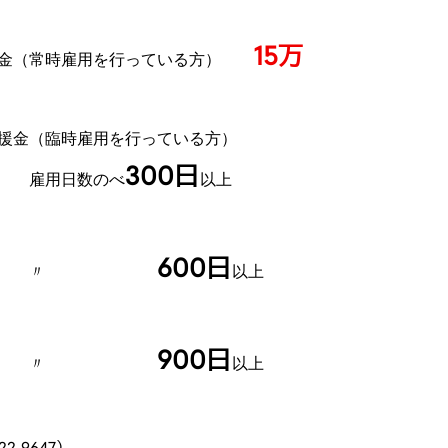
15万
金（常時雇用を行っている方）
を行っている方）
300日
のべ
以上
600日
〃
以上
900日
〃
以上
2-9647）