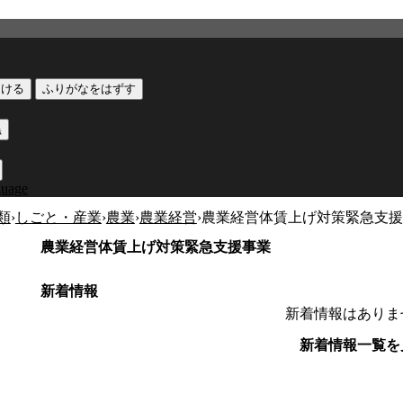
つける
ふりがなをはずす
黒
guage
類
›
しごと・産業
›
農業
›
農業経営
›
農業経営体賃上げ対策緊急支援
農業経営体賃上げ対策緊急支援事業
新着情報
新着情報はありま
新着情報一覧を