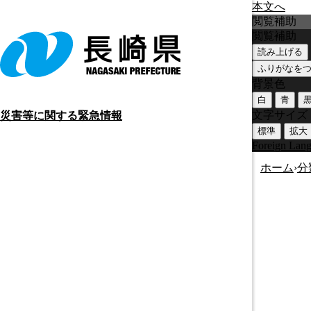
本文へ
閲覧補助
閲覧補助
読み上げる
ふりがなを
背景色
白
青
文字サイズ
災害等に関する緊急情報
標準
拡大
Foreign Lan
ホーム
›
分