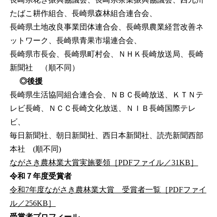
たばこ耕作組合、長崎県森林組合連合会、
長崎県土地改良事業団体連合会、長崎県農業経営改善ネ
ットワーク、長崎県青果市場連合会、
長崎県市長会、長崎県町村会、ＮＨＫ長崎放送局、長崎
新聞社 （順不同）
◎後援
長崎県生活協同組合連合会、ＮＢＣ長崎放送、ＫＴＮテ
レビ長崎、ＮＣＣ長崎文化放送、ＮＩＢ長崎国際テレ
ビ、
毎日新聞社、朝日新聞社、西日本新聞社、読売新聞西部
本社 (順不同)
ながさき農林業大賞実施要領［PDFファイル／31KB］
令和７年度受賞者
令和7年度ながさき農林業大賞 受賞者一覧［PDFファイ
ル／256KB］
受賞者プロフィール