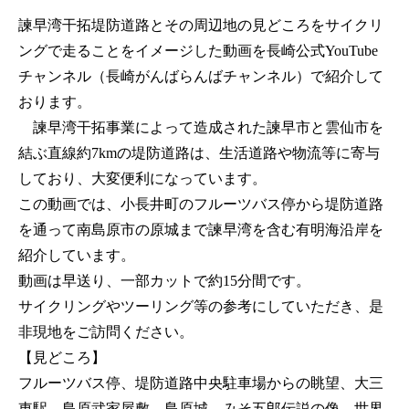
諫早湾干拓堤防道路とその周辺地の見どころをサイクリ
ングで走ることをイメージした動画を長崎公式YouTube
チャンネル（長崎がんばらんばチャンネル）で紹介して
おります。
諫早湾干拓事業によって造成された諫早市と雲仙市を
結ぶ直線約7kmの堤防道路は、生活道路や物流等に寄与
しており、大変便利になっています。
この動画では、小長井町のフルーツバス停から堤防道路
を通って南島原市の原城まで諫早湾を含む有明海沿岸を
紹介しています。
動画は早送り、一部カットで約15分間です。
サイクリングやツーリング等の参考にしていただき、是
非現地をご訪問ください。
【見どころ】
フルーツバス停、堤防道路中央駐車場からの眺望、大三
東駅、島原武家屋敷、島原城、みそ五郎伝説の像、世界