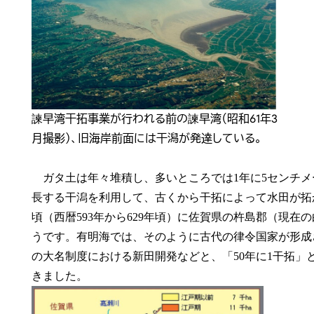
諫早湾干拓事業が行われる前の諫早湾（昭和61年3
月撮影）、旧海岸前面には干潟が発達している。
ガタ土は年々堆積し、多いところでは1年に5センチメ
長する干潟を利用して、古くから干拓によって水田が拓
頃（西暦593年から629年頃）に佐賀県の杵島郡（現
うです。有明海では、そのように古代の律令国家が形成
の大名制度における新田開発などと、「50年に1干拓」
きました。