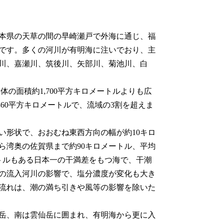
本県の天草の間の早崎瀬戸で外海に通じ、福
です。多くの河川が有明海に注いでおり、主
川、嘉瀬川、筑後川、矢部川、菊池川、白
体の面積約1,700平方キロメートルよりも広
860平方キロメートルで、流域の3割を超えま
形状で、おおむね東西方向の幅が約10キロ
ら湾奥の佐賀県まで約90キロメートル、平均
トルもある日本一の干満差をもつ海で、干潮
の流入河川の影響で、塩分濃度が変化も大き
流れは、潮の満ち引きや風等の影響を除いた
岳、南は雲仙岳に囲まれ、有明海から更に入