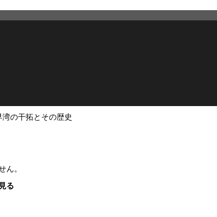
早湾の干拓とその歴史
せん。
見る