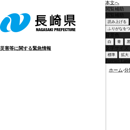
本文へ
閲覧補助
閲覧補助
読み上げる
ふりがなを
背景色
白
青
文字サイズ
災害等に関する緊急情報
標準
拡大
Foreign Lan
ホーム
›
分