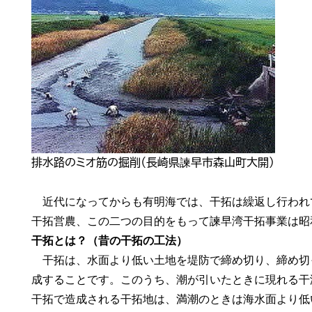
排水路のミオ筋の掘削（長崎県諫早市森山町大開）
近代になってからも有明海では、干拓は繰返し行われ
干拓営農、この二つの目的をもって諫早湾干拓事業は昭
干拓とは？（昔の干拓の工法）
干拓は、水面より低い土地を堤防で締め切り、締め切
成することです。このうち、潮が引いたときに現れる干
干拓で造成される干拓地は、満潮のときは海水面より