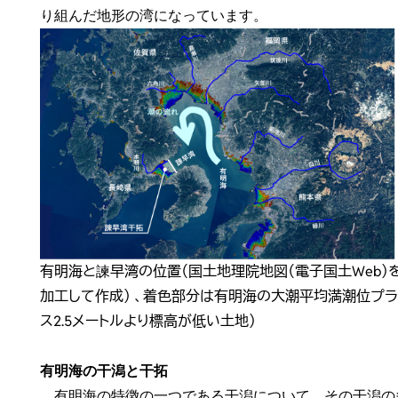
り組んだ地形の湾になっています。
有明海と諫早湾の位置（国土地理院地図（電子国土Web）
加工して作成） 、着色部分は有明海の大潮平均満潮位プ
ス2.5メートルより標高が低い土地）
有明海の干潟と干拓
有明海の特徴の一つである干潟について、その干潟の