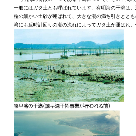
一般にはガタ土とも呼ばれています。有明海の干潟は、
粒の細かい土砂が運ばれて、大きな潮の満ち引きととも
湾にも反時計回りの潮の流れによってガタ土が運ばれ、
諫早湾の干潟（諫早湾干拓事業が行われる前）