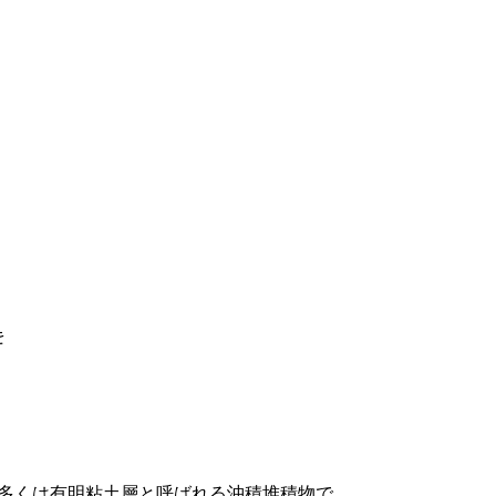
を
ラ
多くは有明粘土層と呼ばれる沖積堆積物で、