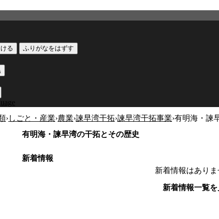
つける
ふりがなをはずす
黒
guage
類
›
しごと・産業
›
農業
›
諫早湾干拓
›
諫早湾干拓事業
›
有明海・諫
有明海・諫早湾の干拓とその歴史
新着情報
新着情報はありま
新着情報一覧を