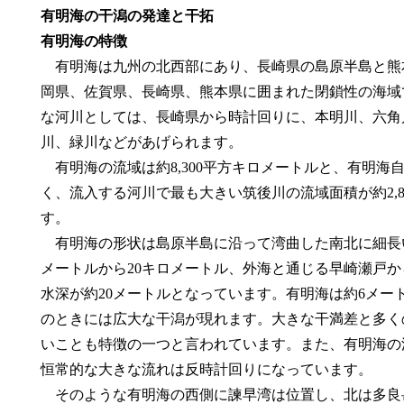
有明海の干潟の発達と干拓
有明海の特徴
有明海は九州の北西部にあり、長崎県の島原半島と熊
岡県、佐賀県、長崎県、熊本県に囲まれた閉鎖性の海域
な河川としては、長崎県から時計回りに、本明川、六角
川、緑川などがあげられます。
有明海の流域は約8,300平方キロメートルと、有明海自
く、流入する河川で最も大きい筑後川の流域面積が約2,
す。
有明海の形状は島原半島に沿って湾曲した南北に細長い
メートルから20キロメートル、外海と通じる早崎瀬戸か
水深が約20メートルとなっています。有明海は約6メー
のときには広大な干潟が現れます。大きな干満差と多く
いことも特徴の一つと言われています。また、有明海の
恒常的な大きな流れは反時計回りになっています。
そのような有明海の西側に諫早湾は位置し、北は多良