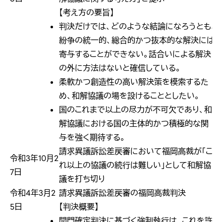
【考え方の要旨】
判決だけでは、どのような結論になろうとも、
紛争の統一的、総合的かつ抜本的な解決には
寄与することができない。話合いによる解決
の外に方法はないと確信している。
柔軟かつ創造性の高い解決策を模索するた
め、和解協議の場を設けることとしたい。
国のこれまで以上の尽力が不可欠であり、和
解協議における国の主体的かつ積極的な関
与を強く期待する。
請求異議訴訟差戻審において福岡高裁が「こ
令和3年10月2
れ以上の協議の続行は難しい」として和解協
7日
議を打ち切り
令和4年3月2
請求異議訴訟差戻審の福岡高裁判決
5日
【判決概要】
開門確定判決に基づく強制執行は、これを許