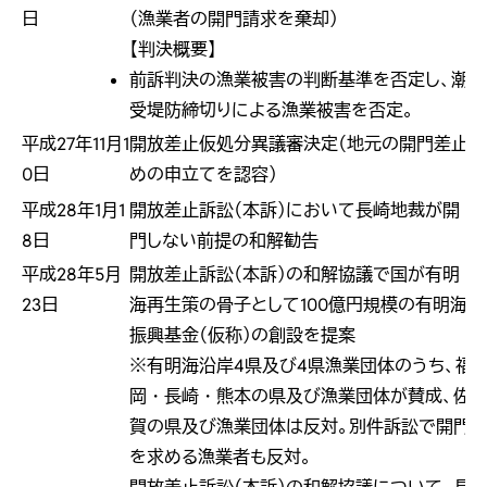
日
（漁業者の開門請求を棄却）
【判決概要】
前訴判決の漁業被害の判断基準を否定し、潮
受堤防締切りによる漁業被害を否定。
平成27年11月1
開放差止仮処分異議審決定（地元の開門差止
0日
めの申立てを認容）
平成28年1月1
開放差止訴訟（本訴）において長崎地裁が開
8日
門しない前提の和解勧告
平成28年5月
開放差止訴訟（本訴）の和解協議で国が有明
23日
海再生策の骨子として100億円規模の有明海
振興基金（仮称）の創設を提案
※有明海沿岸4県及び4県漁業団体のうち、福
岡・長崎・熊本の県及び漁業団体が賛成、佐
賀の県及び漁業団体は反対。別件訴訟で開門
を求める漁業者も反対。