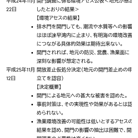
平成24年11月
開門調査に係る環境アセス公表＜地元が懸念
22日
したとおりの結果＞
【環境アセスの結果】
排水門を開門しても、潮流や水質等への影響
はほぼ諫早湾内に止まり、有明海の環境改善
につながる具体的効果は期待出来ない。
開門されれば、地元の防災、営農、漁業面に
深刻な影響が想定される。
平成25年11月
開放差止仮処分決定（地元の開門差止めの申
12日
立てを認容）
【決定概要】
開門による地元への甚大な被害を認めた。
事前対策は、その実現性や効果があるとは認
められない。
漁業環境改善の可能性は低いとするアセスの
結果を認め、開門の影響の抽出は困難で、開