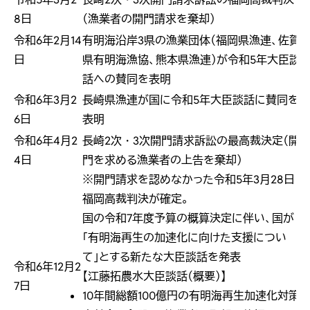
8日
（漁業者の開門請求を棄却）
令和6年2月14
有明海沿岸3県の漁業団体（福岡県漁連、佐賀
日
県有明海漁協、熊本県漁連）が令和5年大臣談
話への賛同を表明
令和6年3月2
長崎県漁連が国に令和5年大臣談話に賛同を
6日
表明
令和6年4月2
長崎2次・3次開門請求訴訟の最高裁決定（開
4日
門を求める漁業者の上告を棄却）
※開門請求を認めなかった令和5年3月28日
福岡高裁判決が確定。
国の令和7年度予算の概算決定に伴い、国が
「有明海再生の加速化に向けた支援につい
て」とする新たな大臣談話を発表
令和6年12月2
【江藤拓農水大臣談話（概要）】
7日
10年間総額100億円の有明海再生加速化対策