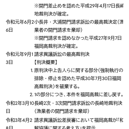
※開門差止めを認めた平成29年4月17日長崎
地裁判決が確定。
令和元年6月2
小長井・大浦開門請求訴訟の最高裁決定（漁
6日
業者の開門請求を棄却）
※開門請求を認めなかった平成27年9月7日
福岡高裁判決が確定。
令和元年9月1
請求異議訴訟の最高裁判決
3日
【判決概要】
原判決中上告人らに関する部分（強制執行の
排除・停止を認めた平成30年7月30日福岡
高裁判決）を破棄する。
1の部分につき、本件を福岡高裁に差し戻す。
令和2年3月10
長崎2次・3次開門請求訴訟の長崎地裁判決
日
（漁業者の開門請求を棄却）
令和3年4月2
請求異議訴訟差戻審において福岡高裁が「和
8日
解協議に関する考え方」を提示