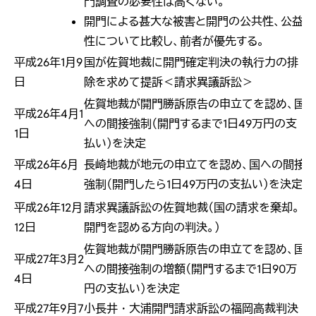
門調査の必要性は高くない。
開門による甚大な被害と開門の公共性、公益
性について比較し、前者が優先する。
平成26年1月9
国が佐賀地裁に開門確定判決の執行力の排
日
除を求めて提訴＜請求異議訴訟＞
佐賀地裁が開門勝訴原告の申立てを認め、国
平成26年4月1
への間接強制（開門するまで1日49万円の支
1日
払い）を決定
平成26年6月
長崎地裁が地元の申立てを認め、国への間接
4日
強制（開門したら1日49万円の支払い）を決定
平成26年12月
請求異議訴訟の佐賀地裁（国の請求を棄却。
12日
開門を認める方向の判決。）
佐賀地裁が開門勝訴原告の申立てを認め、国
平成27年3月2
への間接強制の増額（開門するまで1日90万
4日
円の支払い）を決定
平成27年9月7
小長井・大浦開門請求訴訟の福岡高裁判決