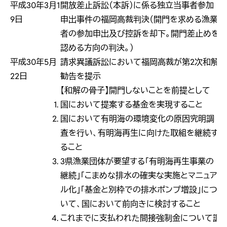
平成30年3月1
開放差止訴訟（本訴）に係る独立当事者参加
9日
申出事件の福岡高裁判決（開門を求める漁業
者の参加申出及び控訴を却下。開門差止めを
認める方向の判決。）
平成30年5月
請求異議訴訟において福岡高裁が第2次和解
22日
勧告を提示
【和解の骨子】開門しないことを前提として
国において提案する基金を実現すること
国において有明海の環境変化の原因究明調
査を行い、有明海再生に向けた取組を継続す
ること
3県漁業団体が要望する「有明海再生事業の
継続」「こまめな排水の確実な実施とマニュア
ル化」「基金と別枠での排水ポンプ増設」につ
いて、国において前向きに検討すること
これまでに支払われた間接強制金について調