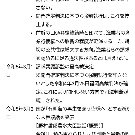
さない。
開門確定判決に基づく強制執行は、これを停
止する。
前訴の口頭弁論終結時と比べて、漁業者の漁
業行使権への影響の程度が軽減する一方、締
切の公共性は増大する方向。漁業者らの請求
を認めるに足る違法性があるとは言えない。
令和5年3月1
請求異議訴訟の最高裁決定
日
※開門確定判決に基づく強制執行を許さな
いとした令和4年3月25日福岡高裁判決が確
定。これにより開門しない方向で司法判断が
統一された。
令和5年3月2
国が「有明海の再生を願う皆様へ」とする新た
日
な大臣談話を発表
【野村哲郎農水大臣談話（概要）】
今後は、積み重ねられた司法判断と最新の科