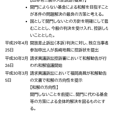
【山本有二農水大臣談話（概要）】
開門によらない基金による和解を目指すこと
が本件の問題解決の最良の方策と考える。
国として開門しないとの方針を明確にして臨
むこととし、今般の判決を受け入れ、控訴しな
いこととした。
平成29年4月
開放差止訴訟（本訴）判決に対し、独立当事者
25日
参加申出人が長崎地裁に控訴状を提出
平成30年2月
請求異議訴訟控訴審において和解勧告が行
26日
われ和解協議開始
平成30年3月
請求異議訴訟において福岡高裁が和解勧告
5日
の文書で和解の方向性を提示
【和解の方向性】
開門しないことを前提に、開門に代わる基金
等の方策による全体的解決を図るものとす
る。