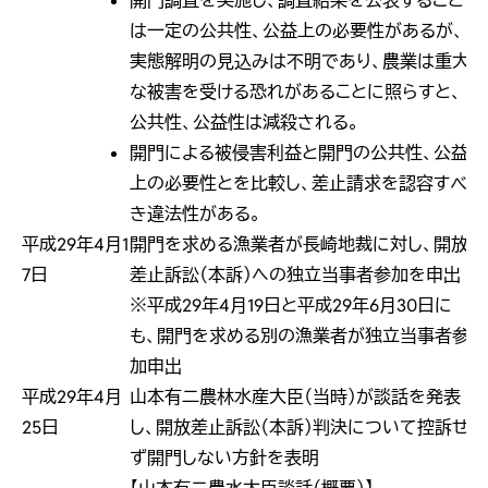
開門調査を実施し、調査結果を公表すること
は一定の公共性、公益上の必要性があるが、
実態解明の見込みは不明であり、農業は重大
な被害を受ける恐れがあることに照らすと、
公共性、公益性は減殺される。
開門による被侵害利益と開門の公共性、公益
上の必要性とを比較し、差止請求を認容すべ
き違法性がある。
平成29年4月1
開門を求める漁業者が長崎地裁に対し、開放
7日
差止訴訟（本訴）への独立当事者参加を申出
※平成29年4月19日と平成29年6月30日に
も、開門を求める別の漁業者が独立当事者参
加申出
平成29年4月
山本有二農林水産大臣（当時）が談話を発表
25日
し、開放差止訴訟（本訴）判決について控訴せ
ず開門しない方針を表明