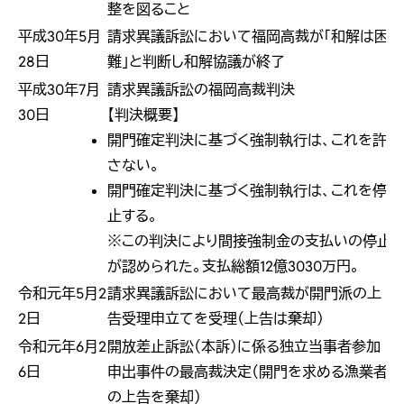
整を図ること
平成30年5月
請求異議訴訟において福岡高裁が「和解は困
28日
難」と判断し和解協議が終了
平成30年7月
請求異議訴訟の福岡高裁判決
30日
【判決概要】
開門確定判決に基づく強制執行は、これを許
さない。
開門確定判決に基づく強制執行は、これを停
止する。
※この判決により間接強制金の支払いの停止
が認められた。支払総額12億3030万円。
令和元年5月2
請求異議訴訟において最高裁が開門派の上
2日
告受理申立てを受理（上告は棄却）
令和元年6月2
開放差止訴訟（本訴）に係る独立当事者参加
6日
申出事件の最高裁決定（開門を求める漁業者
の上告を棄却）