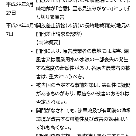
開放差止訴訟（本訴）の和解協議について、長
平成29年3月
崎地裁が「合意に至る見込みがない」として打
27日
ち切りを宣告
平成29年4月1
開放差止訴訟（本訴）の長崎地裁判決（地元の
7日
開門差止請求を認容）
【判決概要】
開門により、原告農業者の農地には塩害、潮
風害又は農業用水の水源の一部喪失の発生
する高度の蓋然性があり、各原告農業者の被
害は、重大というべき。
被告国の予定する事前対策は、実効性に疑問
があるものがあり、原告らの被害のおそれは
否定されない。
開門がなされても、諫早湾及び有明海の漁場
環境が改善する可能性及び改善の効果はい
ずれも高くない。