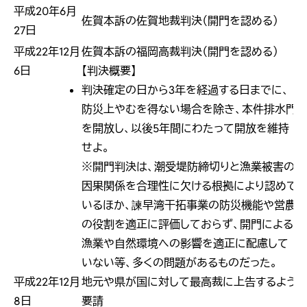
平成20年6月
佐賀本訴の佐賀地裁判決（開門を認める）
27日
平成22年12月
佐賀本訴の福岡高裁判決（開門を認める）
6日
【判決概要】
判決確定の日から3年を経過する日までに、
防災上やむを得ない場合を除き、本件排水門
を開放し、以後5年間にわたって開放を維持
せよ。
※開門判決は、潮受堤防締切りと漁業被害の
因果関係を合理性に欠ける根拠により認めて
いるほか、諫早湾干拓事業の防災機能や営農
の役割を適正に評価しておらず、開門による
漁業や自然環境への影響を適正に配慮して
いない等、多くの問題があるものだった。
平成22年12月
地元や県が国に対して最高裁に上告するよう
8日
要請