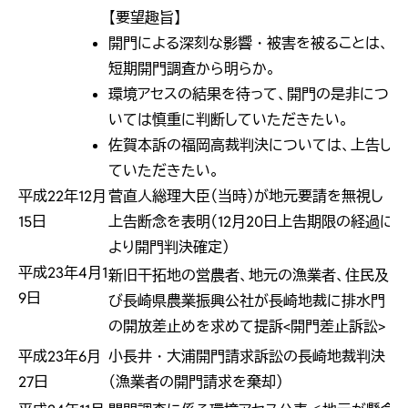
【要望趣旨】
開門による深刻な影響・被害を被ることは、
短期開門調査から明らか。
環境アセスの結果を待って、開門の是非につ
いては慎重に判断していただきたい。
佐賀本訴の福岡高裁判決については、上告し
ていただきたい。
平成22年12月
菅直人総理大臣（当時）が地元要請を無視し
15日
上告断念を表明（12月20日上告期限の経過に
より開門判決確定）
平成23年4月1
新旧干拓地の営農者、地元の漁業者、住民及
9日
び長崎県農業振興公社が長崎地裁に排水門
の開放差止めを求めて提訴<開門差止訴訟>
平成23年6月
小長井・大浦開門請求訴訟の長崎地裁判決
27日
（漁業者の開門請求を棄却）