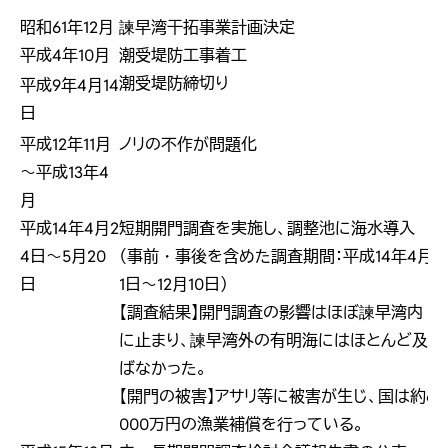
昭和61年12月
諫早湾干拓事業計画決定
平成4年10月
潮受堤防工事着工
潮受堤防締切り
平成9年4月14
日
平成12年11月
ノリの不作が問題化
～平成13年4
月
平成14年4月2
短期開門調査を実施し、調整池に海水導入
4日～5月20
（事前・事後を含めた調査期間：平成14年4月
日
1日～12月10日）
【調査結果】開門調査の影響はほぼ諫早湾内
に止まり、諫早湾外の有明海にはほとんど及
ばなかった。
【開門の被害】アサリ等に被害が生じ、国は約6
000万円の漁業補償を行っている。