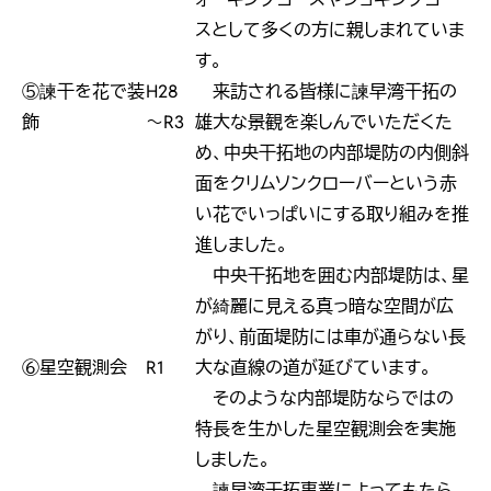
スとして多くの方に親しまれていま
す。
⑤諫干を花で装
H28
来訪される皆様に諫早湾干拓の
飾
～R3
雄大な景観を楽しんでいただくた
め、中央干拓地の内部堤防の内側斜
面をクリムソンクローバーという赤
い花でいっぱいにする取り組みを推
進しました。
中央干拓地を囲む内部堤防は、星
が綺麗に見える真っ暗な空間が広
がり、前面堤防には車が通らない長
⑥星空観測会
R1
大な直線の道が延びています。
そのような内部堤防ならではの
特長を生かした星空観測会を実施
しました。
諫早湾干拓事業によってもたら