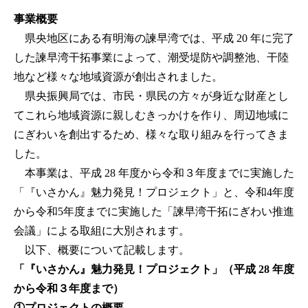
事業概要
県央地区にある有明海の諫早湾では、平成 20 年に完了
した諫早湾干拓事業によって、潮受堤防や調整池、干陸
地など様々な地域資源が創出されました。
県央振興局では、市民・県民の方々が身近な財産とし
てこれら地域資源に親しむきっかけを作り、周辺地域に
にぎわいを創出するため、様々な取り組みを行ってきま
した。
本事業は、平成 28 年度から令和３年度までに実施した
「『いさかん』魅力発見！プロジェクト」と、令和4年度
から令和5年度までに実施した「諫早湾干拓にぎわい推進
会議」による取組に大別されます。
以下、概要について記載します。
「『いさかん』魅力発見！プロジェクト」（平成 28 年度
から令和３年度まで）
①プロジェクトの概要