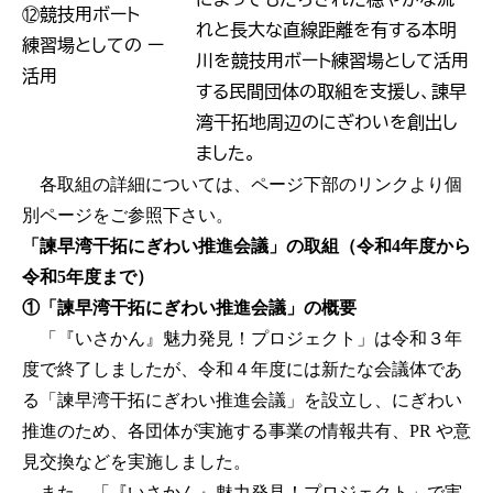
⑫競技用ボート
れと長大な直線距離を有する本明
練習場としての
ー
川を競技用ボート練習場として活用
活用
する民間団体の取組を支援し、諌早
湾干拓地周辺のにぎわいを創出し
ました。
各取組の詳細については、ページ下部のリンクより個
別ページをご参照下さい。
「諫早湾干拓にぎわい推進会議」の取組（令和4年度から
令和5年度まで）
①「諫早湾干拓にぎわい推進会議」の概要
「『いさかん』魅力発見！プロジェクト」は令和３年
度で終了しましたが、令和４年度には新たな会議体であ
る「諫早湾干拓にぎわい推進会議」を設立し、にぎわい
推進のため、各団体が実施する事業の情報共有、PR や意
見交換などを実施しました。
また、「『いさかん』魅力発見！プロジェクト」で実