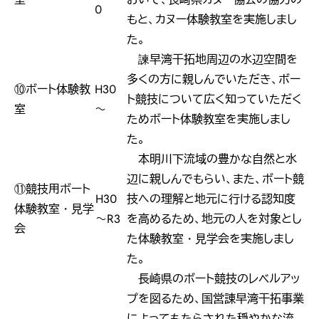
0
もと、カヌー体験教室を実施しまし
た。
諫早湾干拓地周辺の水辺空間を
多くの方に親しんでいただき、ボー
⑩ボート体験教
H30
ト競技について広く知っていただく
室
～
ためボート体験教室を実施しまし
た。
本明川下流域の豊かな自然と水
辺に親しんでもらい、また、ボート競
⑪競技用ボート
H30
技への理解と地元に行ける認知度
体験教室・見学
～R3
を高めるため、地元の人を対象とし
会
た体験教室・見学会を実施しまし
た。
長崎県のボート競技のレベルアッ
プを図るため、国営諌早湾干拓事業
によってもたらされた穏やかな流