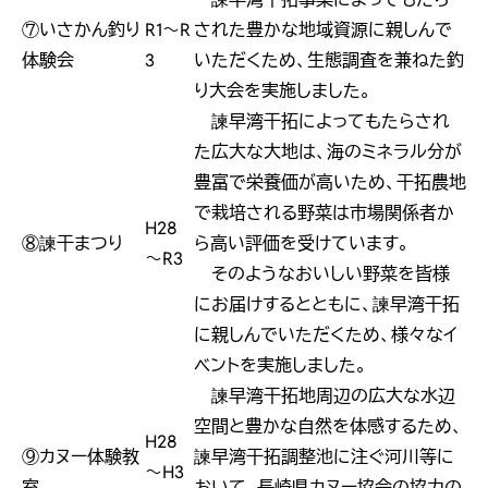
⑦いさかん釣り
R1～R
された豊かな地域資源に親しんで
体験会
3
いただくため、生態調査を兼ねた釣
り大会を実施しました。
諫早湾干拓によってもたらされ
た広大な大地は、海のミネラル分が
豊富で栄養価が高いため、干拓農地
で栽培される野菜は市場関係者か
H28
⑧諫干まつり
ら高い評価を受けています。
～R3
そのようなおいしい野菜を皆様
にお届けするとともに、諫早湾干拓
に親しんでいただくため、様々なイ
ベントを実施しました。
諫早湾干拓地周辺の広大な水辺
空間と豊かな自然を体感するため、
H28
⑨カヌー体験教
諫早湾干拓調整池に注ぐ河川等に
～H3
室
おいて、長崎県カヌー協会の協力の