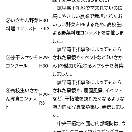
諫早湾干拓地で営まれている環
境にやさしい農業で栽培されたお
②いさかん野菜
H30
いしい野菜をPRするため、高校生に
料理コンテスト
～R3
よる野菜料理コンテストを開催しま
した。
諫早湾干拓事業によってもたら
③諫干スケッチ
H29~
された景観やイベントなど「いさか
コンクール
H30
ん」の魅力が伝わるスケッチを募集
しました。
諫早湾干拓事業によってもたら
④高校生いさか
された景観や、農園風景、イベント
H29～
ん写真コンテス
など、干拓地を訪れたくなるような
R3
ト
魅力的な写真を募集し、発信しまし
た。
中央干拓地を囲む内部堤防は、ウ
ォーキングコースやジョギングコー