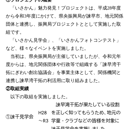
「いさかん」魅力発見！プロジェクトは、平成28年度
から令和3年度にかけて、県央振興局が諫早市、地元関係
団体と連携し、振興局プロジェクトととして実施した取
組です。
「いさかん見学会」、「いさかんフォトコンテスト」
など、様々なイベントを実施しました。
当初は、県央振興局が主催していましたが、令和元年
度からは、地元関係団体や行政等で組織する「諫早湾干
拓にぎわい創出協議会」を事業主体として、関係機関と
連携し諫早湾干拓の利活用に取り組みました。
②取組実績
以下の取組を実施しました。
諫早湾干拓が果たしている役割
H28
を正しく知ってもらうため、地元の
①諫干見学会
～R3
学童・クラブなどの皆様を対象に
諫干見学会を実施しました。