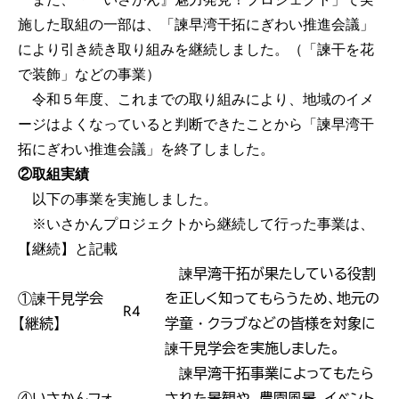
施した取組の一部は、「諫早湾干拓にぎわい推進会議」
により引き続き取り組みを継続しました。（「諫干を花
で装飾」などの事業）
令和５年度、これまでの取り組みにより、地域のイメ
ージはよくなっていると判断できたことから「諫早湾干
拓にぎわい推進会議」を終了しました。
②取組実績
以下の事業を実施しました。
※いさかんプロジェクトから継続して行った事業は、
【継続】と記載
諫早湾干拓が果たしている役割
①諫干見学会
を正しく知ってもらうため、地元の
R4
【継続】
学童・クラブなどの皆様を対象に
諫干見学会を実施しました。
諫早湾干拓事業によってもたら
④いさかんフォ
された景観や、農園風景、イベント