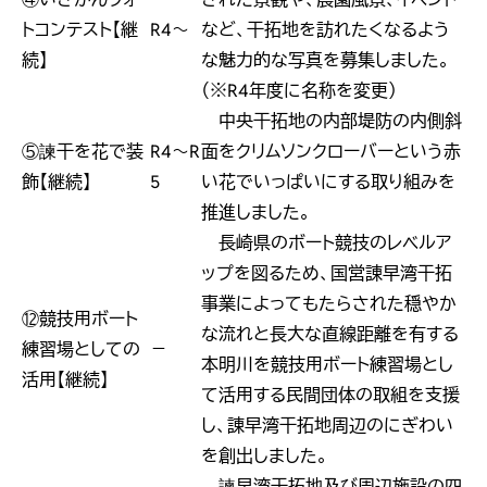
トコンテスト【継
R4～
など、干拓地を訪れたくなるよう
続】
な魅力的な写真を募集しました。
（※R4年度に名称を変更）
中央干拓地の内部堤防の内側斜
⑤諫干を花で装
R4～R
面をクリムソンクローバーという赤
飾【継続】
5
い花でいっぱいにする取り組みを
推進しました。
長崎県のボート競技のレベルア
ップを図るため、国営諌早湾干拓
事業によってもたらされた穏やか
⑫競技用ボート
な流れと長大な直線距離を有する
練習場としての
－
本明川を競技用ボート練習場とし
活用【継続】
て活用する民間団体の取組を支援
し、諌早湾干拓地周辺のにぎわい
を創出しました。
諫早湾干拓地及び周辺施設の四