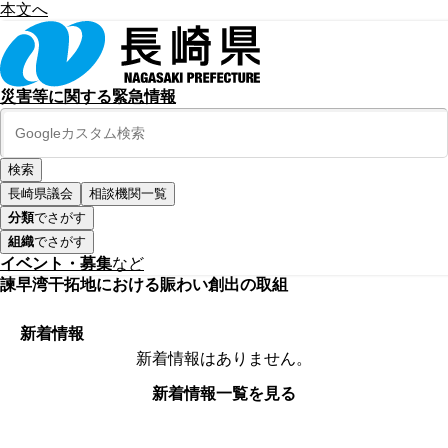
本文へ
災害等に関する緊急情報
長崎県議会
相談機関一覧
分類
でさがす
組織
でさがす
イベント・募集
など
諫早湾干拓地における賑わい創出の取組
新着情報
新着情報はありません。
新着情報一覧を見る