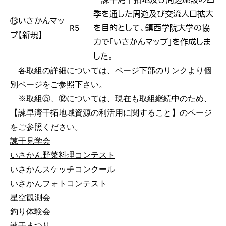
季を通した周遊及び交流人口拡大
⑬いさかんマッ
R5
を目的として、鎮西学院大学の協
プ【新規】
力で「いさかんマップ」を作成しま
した。
各取組の詳細については、ページ下部のリンクより個
別ページをご参照下さい。
※取組⑤、⑫については、現在も取組継続中のため、
【諫早湾干拓地域資源の利活用に関すること】のページ
をご参照ください。
諫干見学会
いさかん野菜料理コンテスト
いさかんスケッチコンクール
いさかんフォトコンテスト
星空観測会
釣り体験会
諫干まつり