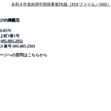
令和６年度肉用牛関係事業PR版［PDFファイル／3MB
ジの掲載元
0-8570
上町3番1号
095-895-2951
ス番号
095-895-2593
公式SNS
このサイトについて
県庁案内
アンケート
ージへの質問はこちらから
長崎県庁
〒850-8570 長崎市尾上町3-1
電話 095-824-1111（代表）
法人番号 4000020420000
© 2026 Nagasaki Prefectural. All Rights Reserved.