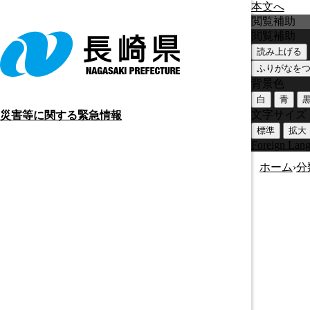
本文へ
閲覧補助
閲覧補助
読み上げる
ふりがなを
背景色
白
青
文字サイズ
災害等に関する緊急情報
標準
拡大
Foreign Lan
ホーム
›
分