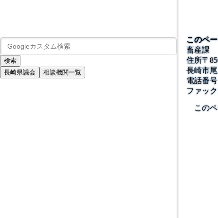
このペー
畜産課
住所
〒
85
長崎市尾
長崎県議会
相談機関一覧
電話番号
ファック
このペ