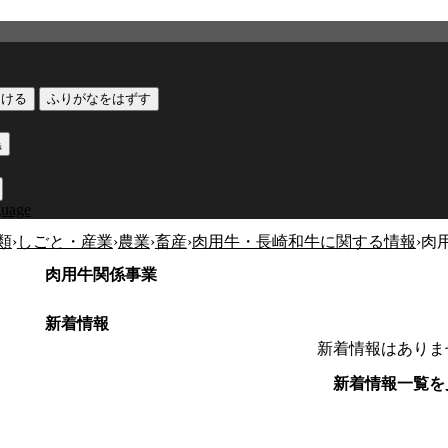
つける
ふりがなをはずす
黒
guage
類
›
しごと・産業
›
農業
›
畜産
›
肉用牛・長崎和牛に関する情報
›
肉
肉用牛関係事業
新着情報
新着情報はありま
新着情報一覧を