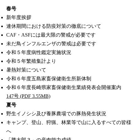
春号
新年度挨拶
連休期間における防疫対策の徹底について
CAF・ASFには最大限の警戒が必要です
未だ鳥インフルエンザの警戒は必要です
令和５年度病性鑑定実施状況
令和５年繁殖集計より
暑熱対策について
令和６年度五島家畜保健衛生所新体制
令和６年度長崎県家畜保健衛生業績発表会開催案内
147号 (PDF 3.55MB)
夏号
野生イノシシ及び養豚農場での豚熱発生状況
キャンプ、登山、狩猟、林業等で山に入るすべての皆様
へ
「勝太郎３」の産肉能力成績