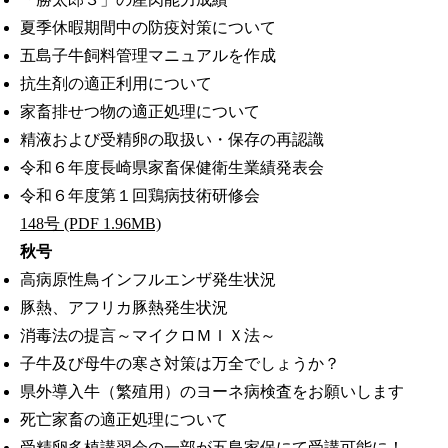
夏季休暇期間中の防疫対策について
五島子牛飼料管理マニュアルを作成
抗生剤の適正利用について
家畜排せつ物の適正処理について
精液および受精卵の取扱い・保存の再認識
令和６年度長崎県家畜保健衛生業績発表会
令和６年度第１回鶏病技術研修会
148号 (PDF 1.96MB)
秋号
高病原性鳥インフルエンザ発生状況
豚熱、アフリカ豚熱発生状況
消毒法の提言～マイクロＭＩＸ法～
子牛及び母牛の寒さ対策は万全でしょうか？
県外導入牛（繁殖用）のヨーネ病検査をお願いします
死亡家畜の適正処理について
受精卵多植講習会の一部が五島家保にて受講可能に！