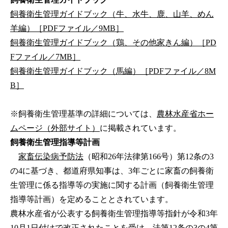
飼養衛生管理ガイドブック（牛、水牛、鹿、山羊、めん
羊編）［PDFファイル／9MB］
飼養衛生管理ガイドブック（鶏、その他家きん編）［PD
Fファイル／7MB］
飼養衛生管理ガイドブック（馬編）［PDFファイル／8M
B］
※飼養衛生管理基準の詳細については、
農林水産省ホー
ムページ（外部サイト）
に掲載されています。
飼養衛生管理指導等計画
家畜伝染病予防法
（昭和26年法律第166号）第12条の3
の4に基づき、都道府県知事は、3年ごとに家畜の飼養衛
生管理に係る指導等の実施に関する計画（飼養衛生管理
指導等計画）を定めることとされています。
農林水産省が公表する飼養衛生管理指導等指針が令和3年
10月1日付けで改正されたことを受け、法第12条の3の4第