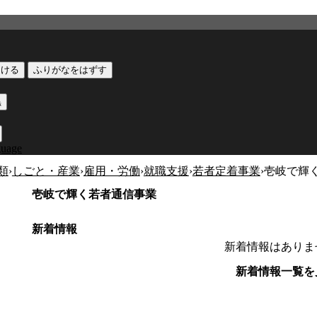
つける
ふりがなをはずす
黒
guage
類
›
しごと・産業
›
雇用・労働
›
就職支援
›
若者定着事業
›
壱岐で輝
壱岐で輝く若者通信事業
新着情報
新着情報はありま
新着情報一覧を