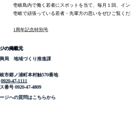
壱岐島内で働く若者にスポットを当て、毎月１回、イン
壱岐で頑張っている若者・先輩方の思いをぜひご覧くだ
1周年記念特別号
ジの掲載元
興局 地域づくり推進課
岐市郷ノ浦町本村触570番地
0920-47-1111
ス番号
0920-47-4809
公式SNS
このサイトについて
県庁案内
アンケート
ージへの質問はこちらから
長崎県庁
〒850-8570 長崎市尾上町3-1
電話 095-824-1111（代表）
法人番号 4000020420000
© 2026 Nagasaki Prefectural. All Rights Reserved.