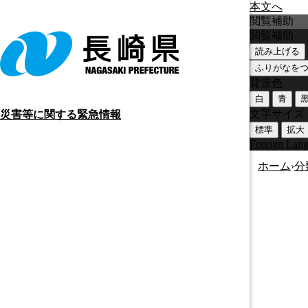
本文へ
閲覧補助
閲覧補助
読み上げる
ふりがなを
背景色
白
青
文字サイズ
災害等に関する緊急情報
標準
拡大
Foreign Lan
ホーム
›
分