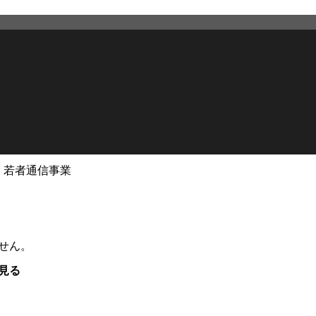
く若者通信事業
せん。
見る