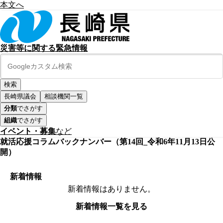
本文へ
災害等に関する緊急情報
長崎県議会
相談機関一覧
分類
でさがす
組織
でさがす
イベント・募集
など
就活応援コラムバックナンバー（第14回_令和6年11月13日公
開）
新着情報
新着情報はありません。
新着情報一覧を見る