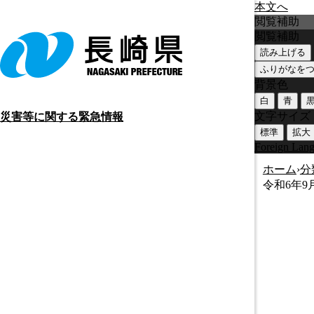
本文へ
閲覧補助
閲覧補助
読み上げる
ふりがなを
背景色
白
青
文字サイズ
災害等に関する緊急情報
標準
拡大
Foreign Lan
ホーム
›
分
令和6年9