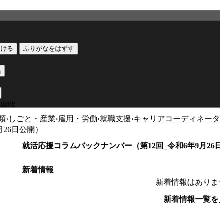
つける
ふりがなをはずす
黒
guage
類
›
しごと・産業
›
雇用・労働
›
就職支援
›
キャリアコーディネータ
月26日公開）
就活応援コラムバックナンバー（第12回_令和6年9月26
新着情報
新着情報はありま
新着情報一覧を