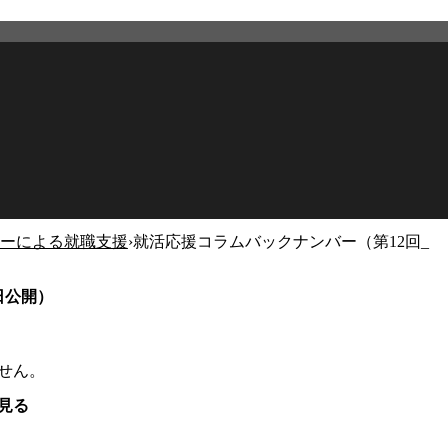
ーによる就職支援
›
就活応援コラムバックナンバー（第12回_
日公開）
せん。
見る