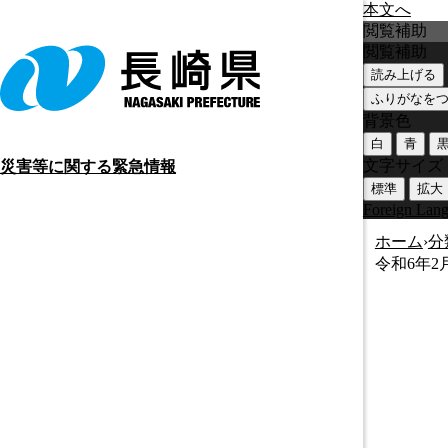
本文へ
閲覧補助
閲覧補助
読み上げる
ふりがなを
背景色
白
青
文字サイズ
災害等に関する緊急情報
標準
拡大
Foreign Lan
ホーム
›
分
令和6年2