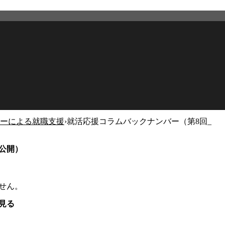
ーによる就職支援
›
就活応援コラムバックナンバー（第8回_
日公開）
せん。
見る