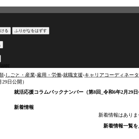
つける
ふりがなをはずす
黒
guage
類
›
しごと・産業
›
雇用・労働
›
就職支援
›
キャリアコーディネータ
月29日公開）
就活応援コラムバックナンバー（第8回_令和6年2月29
新着情報
新着情報はありま
新着情報一覧を