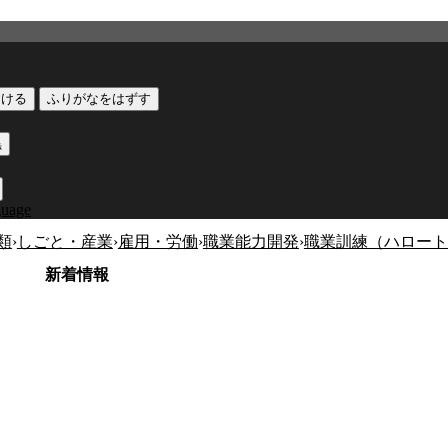
つける
ふりがなをはずす
黒
guage
類
›
しごと・産業
›
雇用・労働
›
職業能力開発
›
職業訓練（ハロート
新着情報
公式SNS
このサイトについて
県庁案内
アンケート
長崎県庁
〒850-8570 長崎市尾上町3-1
電話 095-824-1111（代表）
法人番号 4000020420000
© 2026 Nagasaki Prefectural. All Rights Reserved.