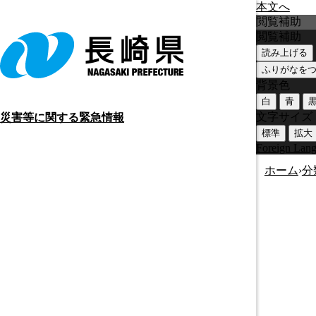
本文へ
閲覧補助
閲覧補助
読み上げる
ふりがなを
背景色
白
青
文字サイズ
災害等に関する緊急情報
標準
拡大
Foreign Lan
ホーム
›
分