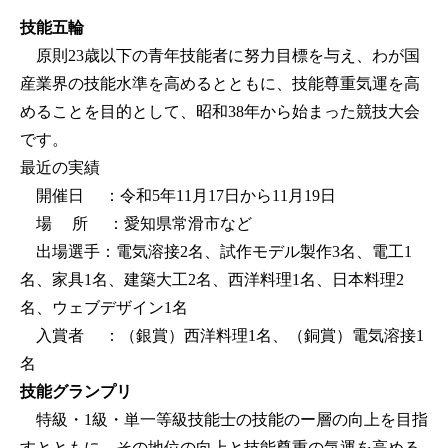
技能五輪
原則23歳以下の青年技能者に努力目標を与え、わが国
産業界の技能水準を高めるとともに、技能尊重気運を高
めることを目的として、昭和38年から始まった競技大会
です。
最近の実績
開催日 ：令和5年11月17日から11月19日
場 所 ：愛知県常滑市など
出場選手：電気溶接2名、試作モデル製作3名、電工1
名、家具1名、建築大工2名、西洋料理1名、日本料理2
名、ウェブデザイン1名
入賞者 ：（銀賞）西洋料理1名、（銅賞）電気溶接1
名
技能グランプリ
特級・1級・単一等級技能士の技能のー層の向上を目指
すとともに、その地位の向上と技能尊重の気運を高める