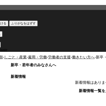
つける
ふりがなをはずす
黒
guage
類
›
しごと・産業
›
雇用・労働
›
労働者の支援
›
働きたい方へ
›
新卒
新卒・若年者のみなさんへ
新着情報
新着情報はありま
新着情報一覧を