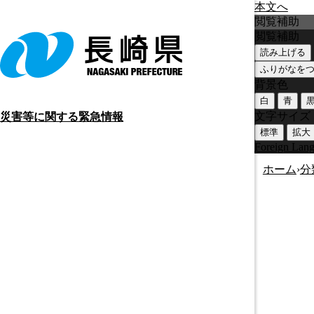
本文へ
閲覧補助
閲覧補助
読み上げる
ふりがなを
背景色
白
青
文字サイズ
災害等に関する緊急情報
標準
拡大
Foreign Lan
ホーム
›
分