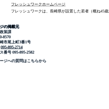
フレッシュワークホームページ
フレッシュワークは、長崎県が設置した若者（概ね45
ジの掲載元
政策課
0-8570
崎市尾上町3番1号
095-895-2714
ス番号
095-895-2582
公式SNS
このサイトについて
県庁案内
アンケート
ージへの質問はこちらから
長崎県庁
〒850-8570 長崎市尾上町3-1
電話 095-824-1111（代表）
法人番号 4000020420000
© 2026 Nagasaki Prefectural. All Rights Reserved.