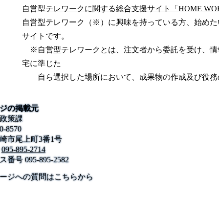
自営型テレワークに関する総合支援サイト「HOME WORK
自営型テレワーク（※）に興味を持っている方、始めた
サイトです。
※自営型テレワークとは、注文者から委託を受け、情
宅に準じた
自ら選択した場所において、成果物の作成及び役務
ジの掲載元
政策課
0-8570
崎市尾上町3番1号
095-895-2714
ス番号
095-895-2582
公式SNS
このサイトについて
県庁案内
アンケート
ージへの質問はこちらから
長崎県庁
〒850-8570 長崎市尾上町3-1
電話 095-824-1111（代表）
法人番号 4000020420000
© 2026 Nagasaki Prefectural. All Rights Reserved.