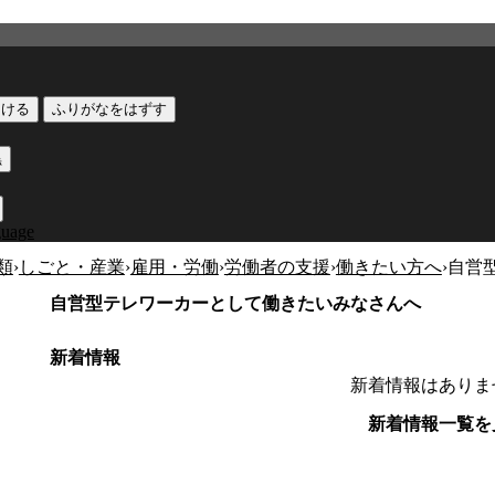
つける
ふりがなをはずす
黒
guage
類
›
しごと・産業
›
雇用・労働
›
労働者の支援
›
働きたい方へ
›
自営
自営型テレワーカーとして働きたいみなさんへ
新着情報
新着情報はありま
新着情報一覧を