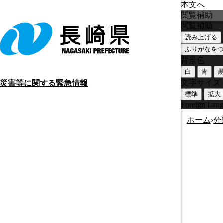
本文へ
閲覧補助
閲覧補助
読み上げる
ふりがなを
背景色
白
青
文字サイズ
災害等に関する緊急情報
標準
拡大
Foreign Lan
ホーム
›
分