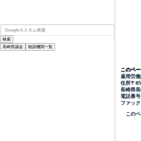
長崎県議会
相談機関一覧
このペー
雇用労働
住所
〒
85
長崎県長
電話番号
ファック
このペ