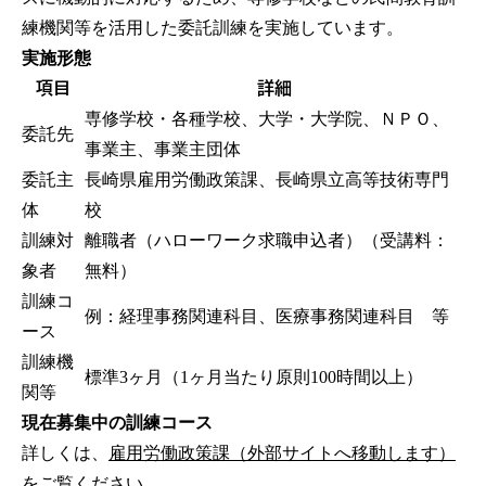
練機関等を活用した委託訓練を実施しています。
実施形態
項目
詳細
専修学校・各種学校、大学・大学院、ＮＰＯ、
委託先
事業主、事業主団体
委託主
長崎県雇用労働政策課、長崎県立高等技術専門
体
校
訓練対
離職者（ハローワーク求職申込者）（受講料：
象者
無料）
訓練コ
例：経理事務関連科目、医療事務関連科目 等
ース
訓練機
標準3ヶ月（1ヶ月当たり原則100時間以上）
関等
現在募集中の訓練コース
詳しくは、
雇用労働政策課（外部サイトへ移動します）
をご覧ください。