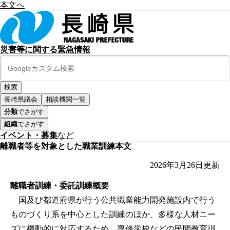
本文へ
災害等に関する緊急情報
長崎県議会
相談機関一覧
分類
でさがす
組織
でさがす
イベント・募集
など
離職者等を対象とした職業訓練本文
2026年3月26日
更新
離職者訓練・委託訓練概要
国及び都道府県が行う公共職業能力開発施設内で行う
ものづくり系を中心とした訓練のほか、多様な人材ニー
ズに機動的に対応するため、専修学校などの民間教育訓