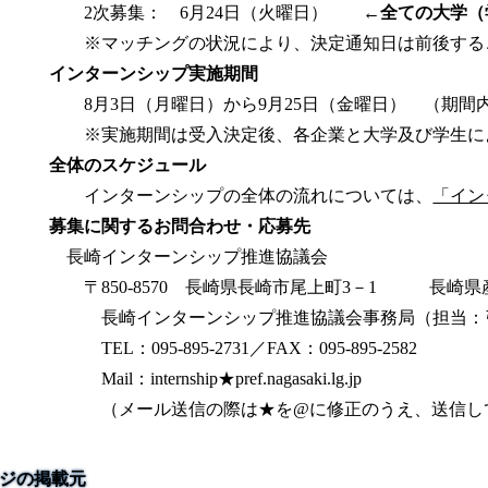
2次募集： 6月24日（火曜日）
←全ての大学（
※マッチングの状況により、決定通知日は前後する
インターンシップ実施期間
8月3日（月曜日）から9月25日（金曜日） （期間内
※実施期間は受入決定後、各企業と大学及び学生に
全体のスケジュール
インターンシップの全体の流れについては、
「イン
募集に関するお問合わせ・応募先
長崎インターンシップ推進協議会
〒850-8570 長崎県長崎市尾上町3－1 長崎
長崎インターンシップ推進協議会事務局（担当：
TEL：095-895-2731／FAX：095-895-2582
Mail：internship★pref.nagasaki.lg.jp
（メール送信の際は★を@に修正のうえ、送信し
ジの掲載元