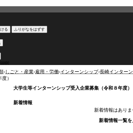
つける
ふりがなをはずす
黒
guage
類
›
しごと・産業
›
雇用・労働
›
インターンシップ
›
長崎インターン
年度）
大学生等インターンシップ受入企業募集（令和８年度）
新着情報
新着情報はありま
新着情報一覧を