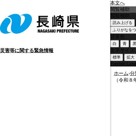
本文へ
閲覧補助
閲覧補助
読み上げる
ふりがなを
背景色
白
青
文字サイズ
災害等に関する緊急情報
標準
拡大
Foreign Lan
ホーム
›
分
（令和８