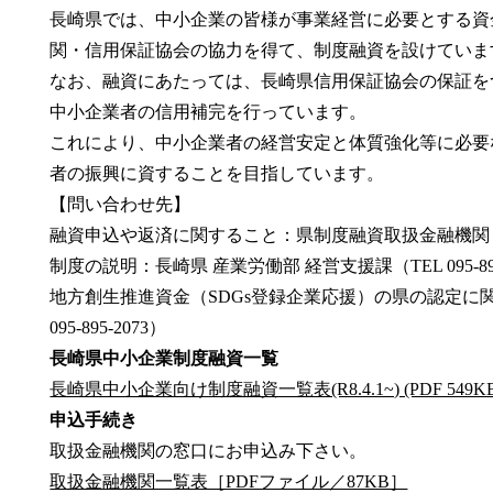
長崎県では、中小企業の皆様が事業経営に必要とする資
関・信用保証協会の協力を得て、制度融資を設けていま
なお、融資にあたっては、長崎県信用保証協会の保証を
中小企業者の信用補完を行っています。
これにより、中小企業者の経営安定と体質強化等に必要
者の振興に資することを目指しています。
【問い合わせ先】
融資申込や返済に関すること：県制度融資取扱金融機関
制度の説明：長崎県 産業労働部 経営支援課（TEL 095-895
地方創生推進資金（SDGs登録企業応援）の県の認定に関
095-895-2073）
長崎県中小企業制度融資一覧
長崎県中小企業向け制度融資一覧表(R8.4.1~) (PDF 549KB
申込手続き
取扱金融機関の窓口にお申込み下さい。
取扱金融機関一覧表［PDFファイル／87KB］