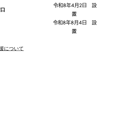
令和8年4月2日 設
窓口
置
令和8年8月4日 設
特別相談窓口
置
援について