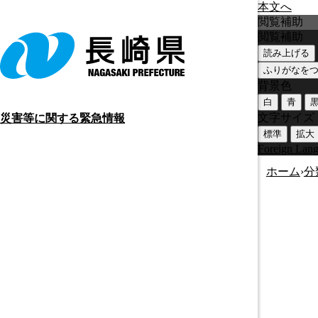
本文へ
閲覧補助
閲覧補助
読み上げる
ふりがなを
背景色
白
青
文字サイズ
災害等に関する緊急情報
標準
拡大
Foreign Lan
ホーム
›
分