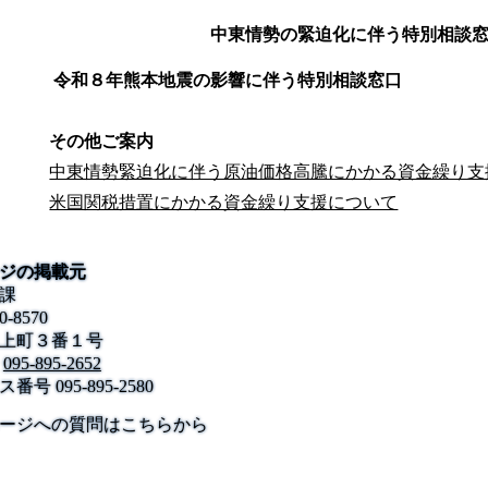
中東情勢の緊迫化に伴う特別相談
令和８年熊本地震の影響に伴う
その他ご案内
中東情勢緊迫化に伴う原油価格高騰にかかる資金繰り支
米国関税措置にかかる資金繰り支援について
ジの掲載元
課
0-8570
上町３番１号
095-895-2652
ス番号
095-895-2580
公式SNS
このサイトについて
県庁案内
アンケート
ージへの質問はこちらから
長崎県庁
〒850-8570 長崎市尾上町3-1
電話 095-824-1111（代表）
法人番号 4000020420000