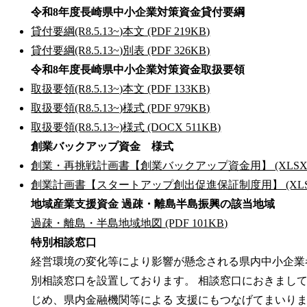
令和8年度長崎県中小企業対策資金貸付要綱
貸付要綱(R8.5.13~)本文 (PDF 219KB)
貸付要綱(R8.5.13~)別表 (PDF 326KB)
令和8年度長崎県中小企業対策資金取扱要領
取扱要領(R8.5.13~)本文 (PDF 133KB)
取扱要領(R8.5.13~)様式 (PDF 979KB)
取扱要領(R8.5.13~)様式 (DOCX 511KB)
創業バックアップ資金 様式
創業・再挑戦計画書【創業バックアップ資金用】 (XLSX 56
創業計画書【スタートアップ創出促進保証制度用】 (XLSX 5
地域産業支援資金 過疎・離島半島振興の該当地域
過疎・離島・半島地域地図 (PDF 101KB)
特別相談窓口
経営環境の変化等により影響が懸念される県内中小企業
別相談窓口を設置しております。 相談窓口におきまし
じめ、県内金融機関等による 支援にもつなげてま