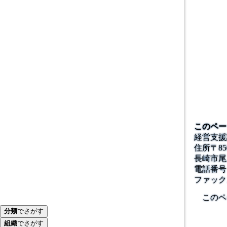
このペー
経営支援
住所
〒
85
長崎市尾
電話番号
ファック
このペ
分類
でさがす
組織
でさがす