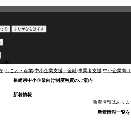
つける
ふりがなをはずす
黒
guage
類
›
しごと・産業
›
中小企業支援・金融
›
事業者支援
›
中小企業向け
長崎県中小企業向け制度融資のご案内
新着情報
新着情報はありま
新着情報一覧を