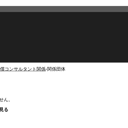
償コンサルタント関係
›
関係団体
せん。
見る