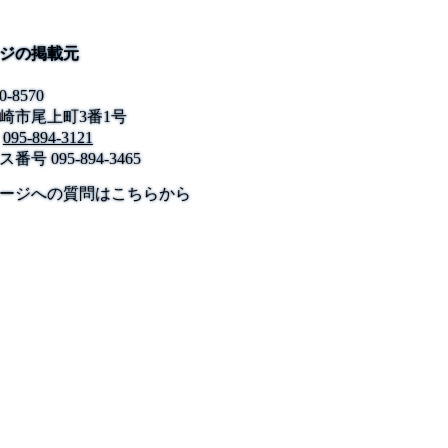
ジの掲載元
0-8570
崎市尾上町3番1号
095-894-3121
ス番号
095-894-3465
公式SNS
このサイトについて
県庁案内
アンケート
ージへの質問はこちらから
長崎県庁
〒850-8570 長崎市尾上町3-1
電話 095-824-1111（代表）
法人番号 4000020420000
© 2026 Nagasaki Prefectural. All Rights Reserved.