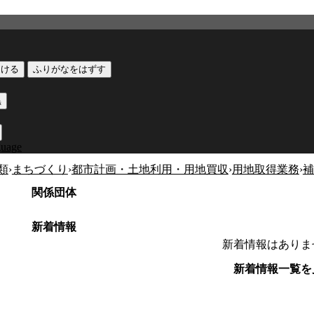
つける
ふりがなをはずす
黒
guage
類
›
まちづくり
›
都市計画・土地利用・用地買収
›
用地取得業務
›
補
関係団体
新着情報
新着情報はありま
新着情報一覧を