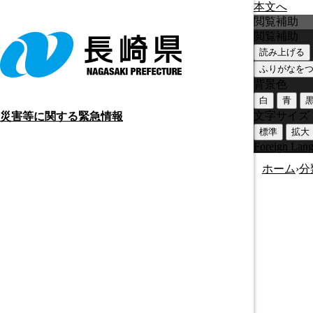
本文へ
閲覧補助
閲覧補助
読み上げる
ふりがなを
背景色
白
青
文字サイズ
災害等に関する緊急情報
標準
拡大
Foreign Lan
ホーム
›
分