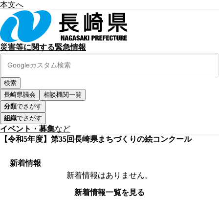
本文へ
災害等に関する緊急情報
長崎県議会
相談機関一覧
分類
でさがす
組織
でさがす
イベント・募集
など
【令和5年度】第35回長崎県まちづくりの絵コンクール
新着情報
新着情報はありません。
新着情報一覧を見る