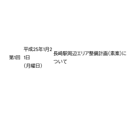
平成25年1月2
長崎駅周辺エリア整備計画（素案）に
第1回
1日
［
ついて
（月曜日）
K