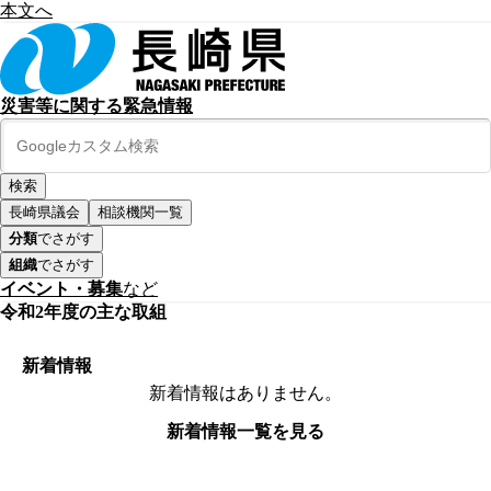
本文へ
災害等に関する緊急情報
長崎県議会
相談機関一覧
分類
でさがす
組織
でさがす
イベント・募集
など
令和2年度の主な取組
新着情報
新着情報はありません。
新着情報一覧を見る