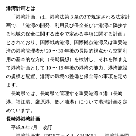
港湾計画とは
「港湾計画」は、港湾法第
3
条の3で規定される法定計
画で、「港湾の開発、利用及び保全並びに港湾に隣接す
る地域の保全に関する政令で定める事項に関する計画」
とされており、国際戦略港湾、国際拠点港湾又は重要港
湾の港湾管理者が
20
〜
30
年後の長期的視点から空間利
用の基本的な方向（長期構想）を検討し、それを踏まえ
て港湾計画として
10
〜
15
年後の港湾の能力、港湾施設
の規模と配置、港湾の環境の整備と保全等の事項を定め
ます。
長崎県では、長崎県で管理する重要港湾４港（長崎
港、福江港、厳原港、郷ノ浦港）について港湾計画を定
めています。
長崎港港湾計画
平成26年7月 改訂
港湾計画書 ［PDFファイル／343KB］
港湾計画図