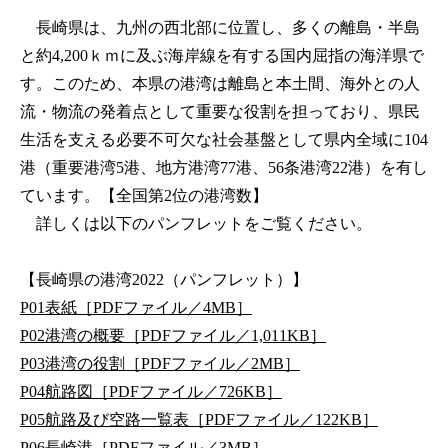
長崎県は、九州の西北部に位置し、多くの離島・半島
と約4,200ｋｍに及ぶ海岸線を有する国内屈指の海洋県で
す。このため、本県の港湾は離島と本土間、海外との人
流・物流の発着点として重要な役割を担っており、県民
生活を支える必要不可欠な社会基盤として県内全域に104
港（重要港湾5港、地方港湾77港、56条港湾22港）を有し
ています。【全国第2位の港湾数】
詳しくは以下のパンフレットをご覧ください。
【長崎県の港湾2022（パンフレット）】
P01表紙［PDFファイル／4MB］
P02港湾の概要［PDFファイル／1,011KB］
P03港湾の役割［PDFファイル／2MB］
P04航路図［PDFファイル／726KB］
P05航路及び空路一覧表［PDFファイル／122KB］
P06長崎港［PDFファイル／3MB］